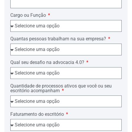
GRATUIDADE DE JUSTIÇA
indicando para patrocinar seus
interesses o Advogado….
Cargo ou Função
Requer-se a reforma da decisão ora
impugnada, conforme as razões
Quantas pessoas trabalham na sua empresa?
expostas em anexo.
RELAÇÃO DOS DOCUMENTOS
QUE INSTRUEM O RECURSO,
Qual seu desafio na advocacia 4.0?
CONFORME ART. 525 DO CPC:
Cópia da decisão interlocutória
agravada;
Quantidade de processos ativos que você ou seu
Cópia da intimação da Defensoria
escritório acompanham
Pública;
Cópia da intimação do advogado
do Réu pela publicação;
Cópia da inicial;
Faturamento do escritório
Cópia da declaração de
hipossuficiência.
Pede deferimento.