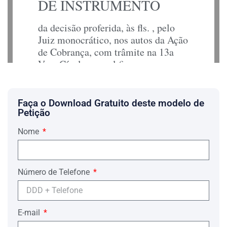
DE INSTRUMENTO
da decisão proferida, às fls. , pelo
Juiz monocrático, nos autos da Ação
de Cobrança, com trâmite na 13a
Vara Cível, na qual figuram como
autoras; sendo réu, GENERALI DO
BRASIL – COMPANHIA
NACIONAL DE SEGUROS,
Faça o Download Gratuito deste modelo de
estabelecida à Av. Rio Branco, nº
Petição
128, 4º andar, Centro, Rio de
Nome
Janeiro/RJ, CEP 20.040-002.
Inicialmente, afirma sob as penas da
Lei 1.060/50, que não tem condições
Número de Telefone
de arcar com as custas processuais e
os honorários advocatícios sem
prejuízo do próprio sustento ou de
E-mail
sua família, pelo que requer a