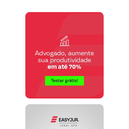
DE AGRAVO DE
INSTRUMENTO
EGRÉGIO TRIBUNAL,
COLENDA CÂMARA,
EMÉRITOS JULGADORES.
DA TEMPESTIVIDADE:
Os autos foram encaminhados à
Defensoria Pública no dia 22/10/2003,
quando houve ciência da decisão
agravada, pelo que é tempestivo o
recurso, face ao privilégio do uso do
prazo do artigo 522 do Código de
Processo Civil em dobro, inserto no §
5º, do artigo 5º, da Lei 1060/50, sendo o
último dia de prazo 11/11/2003.
DA DECISÃO AGRAVADA:
Fls. 114:
“
Considerando a data do fato, não há