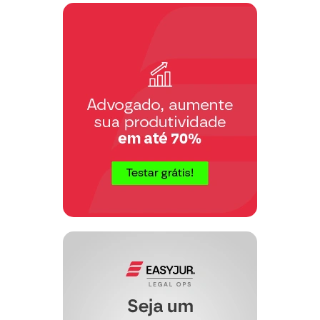
conhecido e desprovido. (TJRN; AI
2014.021525-7; Natal; Primeira Câmara
Cível; Rel. Des. Dilermando Mota;
DJRN 18/03/2015)
07. Em arremate, o Autor pede seja
designada data para a realização de
audiência de instrução, com as
comunicações de estilo.
Nestes termos,
Pede deferimento.
[Local] [data]
__________________________________
[Nome Advogado] – [OAB] [UF].