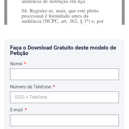
audiência de instrução em liça.
04. Registre-se, mais, que este pleito
processual é formulado antes da
audiência (NCPC, art. 362, § 1º) e, por
outro norte, o motivo do pedido se
encontra devidamente justificado pela
prova ora acostada (NCPC, art. 362, inc.
II).
Faça o Download Gratuito deste modelo de
05. No tocante ao tema em relevo,
Petição
vejamos as lições de Fredie Didier
Júnior:
Nome
“ O art. 362, CPC, prevê, contudo, a
possibilidade de adiamento da audiência,
em três hipóteses: i) por convenção das
partes; ii) pela ausência de sujeitos do
Número de Telefone
processo que necessariamente deveriam
fazer parte da ausência – nesse caso, é
preciso que haja motivo justificado para
o adiamento, comprovado até a abertura
E-mail
da audiência (art. 362, § 1º, CPC) … “.
(DIDIER JÚNIOR, Fredie. Curso de
Direito Processual Civil – vol. 02,
Reescrito com base no NOVO CPC. 10ª