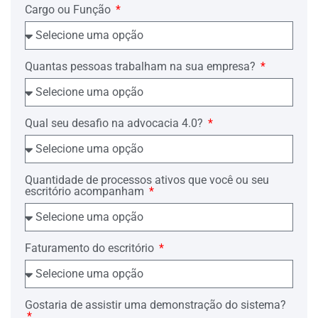
Ed. Salvador: JusPodvm, 2015)
Cargo ou Função
(sublinhamos)
06. Em abono dessa disposição
doutrinária, mister se faz trazer à
Quantas pessoas trabalham na sua empresa?
colação o seguinte julgado:
AGRAVO DE INSTRUMENTO.
DIREITOS DE VIZINHANÇA. AÇÃO
Qual seu desafio na advocacia 4.0?
DECLARATÓRIA. AUDIÊNCIA DE
INSTRUÇÃO E JULGAMENTO.
ADIAMENTO. POSSIBILIDADE.
ART. 453 DO CÓDIGO DE
PROCESSO CIVIL.
Quantidade de processos ativos que você ou seu
escritório acompanham
Demonstração satisfatória da existência
de motivo justificado para a
impossibilidade de comparecimento da
única advogada de uma das partes à
Faturamento do escritório
solenidade. Audiência de instrução
previamente designada em processo no
qual a causídica é, também, a única
advogada de uma das partes. Recurso
provido por decisão monocrática do
Gostaria de assistir uma demonstração do sistema?