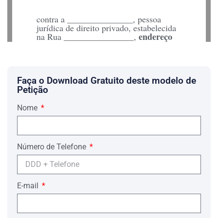
contra a _______________, pessoa
jurídica de direito privado, estabelecida
________________
endereço
na Rua
,
eletrônico
, inscrita no CPNJ sob o nº
____________
, pelos fundamentos de
fato e de direitos a seguir aduzidos:
1 –
Em razão do não pagamento do
Faça o Download Gratuito deste modelo de
Contrato de
saldo devedor do
Petição
Financiamento para Aquisição de
Veículo – Prefixado sob nº
Nome
___________________,
emitida
___________________
em
, vencida,
cujo saldo devedor atinge a importância
R$ ___________________
de
, conforme
Número de Telefone
o anexo quadro demonstrativo de débito.
2 –
Insistentemente cobrado, o
Requerido nega-se a efetuar o
pagamento e, desejando receber o que
E-mail
lhe é devido, o Requerente serve-se da
ação própria, ou seja, a ação Monitória,
uma vez possuir prova escrita e sem
eficácia de título executivo, conforme