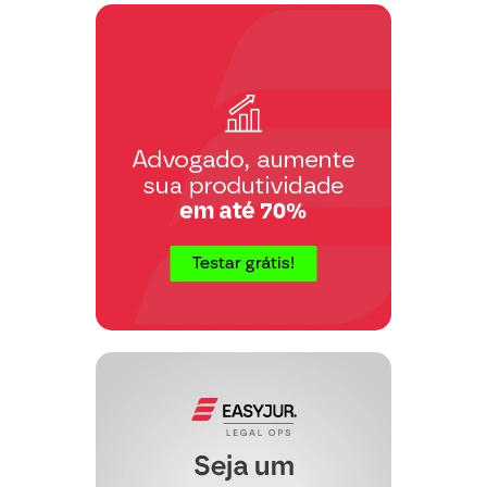
3 – Ante o Exposto
, Requer digne-se
V.Exa:
a) determinar a citação dos requeridos
prazo de 15 dias,
para que no
paguem à
R$ ___________________
importância
,
a partir de
contados
___________________,
até a data do
efetivo pagamento, ou, querendo
ofereçam embargos;
b) Se não forem opostos ou se rejeitados
os Embargos, constituir-se-à o título
executivo judicial, prosseguindo-se a
presente ação na forma prevista no
Título II do Livro I da Parte Especial
Novo Código de Processo Civil
do
,
acrescentando-se as custas judiciais,
despesas processuais e honorários
advocatícios, penhorando-se livremente
tantos bens quantos bastem para a
integral garantia da execução;
c) Requer a produção de todas as provas
em direito admitidas, na amplitude dos