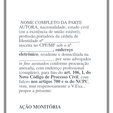
NOME COMPLETO DA PARTE
AUTORA, nacionalidade, estado civil
(ou a existência de união estável),
profissão,portadora da cédula de
_______________
Identidade nº
,
inscrita no CPF/MF sob o nº
_______________, endereço
eletrônico
, residente e domiciliada na
_______________
, por seus advogados
in fine
assinados conforme procuração
,
anexada
com endereço profissional
art. 106, I, do
(completo), para fins do
Novo Código de Processo Civil
, com
nos artigos 700 e ss do NCPC
fulcro
,
vem, mui respeitosamente a V.Exa.,
propor a presente:
AÇÃO MONITÓRIA