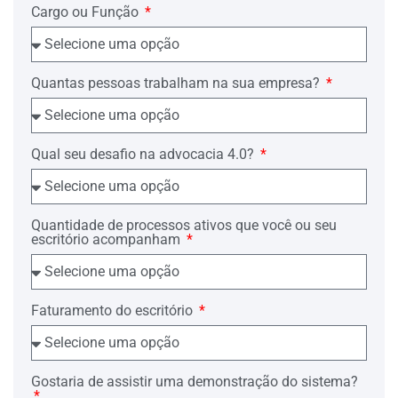
os artigos 700 e seguintes
preceituam
Cargo ou Função
do Novo Código de Processo Civil,
para haver o que lhe é devido, conforme
vejamos:
Quantas pessoas trabalham na sua empresa?
SÚMULA 247 DO STJ : “ O contrato
de abertura de crédito em conta-
corrente, acompanhado do
Qual seu desafio na advocacia 4.0?
demonstrativo de débito, constitui
documento hábil para o ajuizamento da
ação monitória”.
Quantidade de processos ativos que você ou seu
escritório acompanham
E, quanto a necessidade da liquidez da
dívida a jurisprudência dominante é
bastante incisiva em acatar o processo
monitório,
in verbis:
Faturamento do escritório
“Desnecessária a liquidez da dívida
contida no documento que instruiu a
Gostaria de assistir uma demonstração do sistema?
ação monitória” (STJ-6ª T., Resp