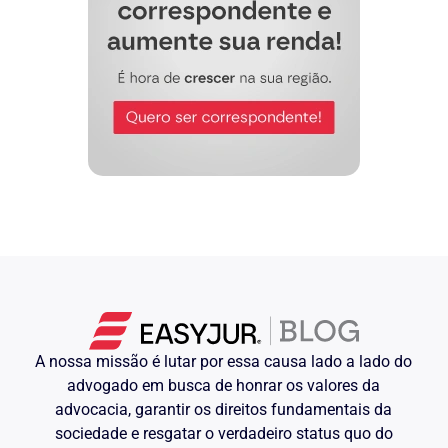
artigos 369 e seguintes do NCPC
, em
especial as provas: documental, pericial,
testemunhal e depoimento pessoal da
parte ré.
Termos em que, dando-se à causa o
R$ ___________________
valor de
Pede deferimento.
Cidade, data.
________________
(Nome do advogado) (OAB)
A nossa missão é lutar por essa causa lado a lado do
advogado em busca de honrar os valores da
advocacia, garantir os direitos fundamentais da
sociedade e resgatar o verdadeiro status quo do