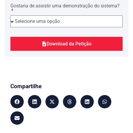
Gostaria de assistir uma demonstração do sistema?
7 – Requer a expedição de guia de
depósito judicial para o imediato
depósito.
Nestes termos,
Pede deferimento.
Download da Petição
______, __ de _____ de _____.
_______________________________
Advogado OAB nº_________
Compartilhe