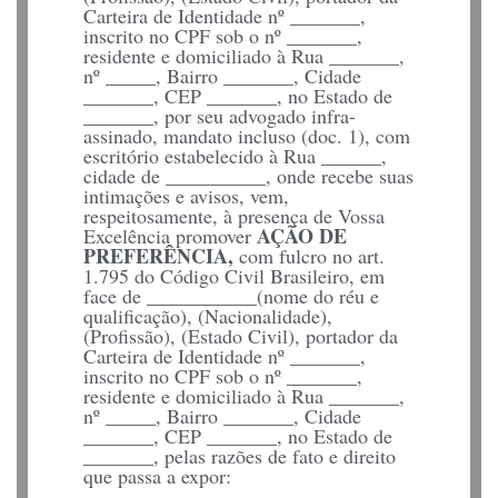
Carteira de Identidade nº _______,
inscrito no CPF sob o nº _______,
residente e domiciliado à Rua _______,
nº _____, Bairro _______, Cidade
_______, CEP _______, no Estado de
_______, por seu advogado infra-
assinado, mandato incluso (doc. 1), com
escritório estabelecido à Rua ______,
cidade de __________, onde recebe suas
intimações e avisos, vem,
respeitosamente, à presença de Vossa
AÇÃO DE
Excelência promover
PREFERÊNCIA,
com fulcro no art.
1.795 do Código Civil Brasileiro, em
face de ___________(nome do réu e
qualificação), (Nacionalidade),
(Profissão), (Estado Civil), portador da
Carteira de Identidade nº _______,
inscrito no CPF sob o nº _______,
residente e domiciliado à Rua _______,
nº _____, Bairro _______, Cidade
_______, CEP _______, no Estado de
_______, pelas razões de fato e direito
que passa a expor: