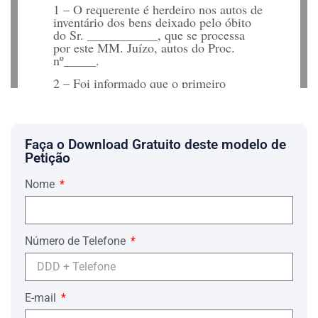
1 – O requerente é herdeiro nos autos de
inventário dos bens deixado pelo óbito
do Sr. ___________, que se processa
por este MM. Juízo, autos do Proc.
nº_____.
2 – Foi informado que o primeiro
requerido, igualmente na condição de
herdeiro nos autos apreciado, cedeu seus
direitos hereditários à pessoa de
____________, sendo segundo
Faça o Download Gratuito deste modelo de
requerido, que é estranho à relação, sem
Petição
a ter oferecido ao requerente.
3 – A transmissão foi efetuada no dia
Nome
__/__/____, de acordo com documentos
comprobatórios juntados nos autos do
referido inventário.
Número de Telefone
4 – É assegurado ao coerdeiro, a quem
não se der conhe-cimento da venda,
depositar o valor da transação levada a
efeito entre as partes, exercitando o
direito de preferência, havendo para si a
E-mail
quota cedida a estranho, se o requerer