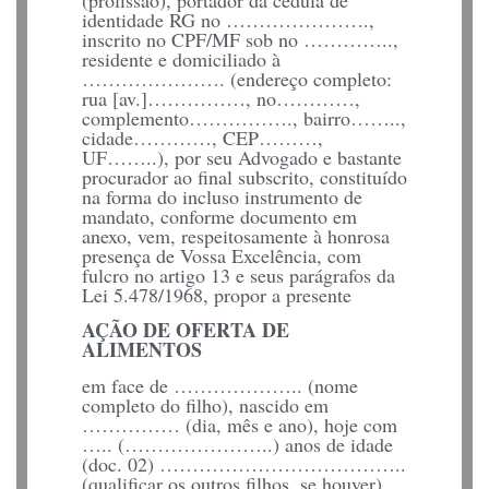
identidade RG no ………………….,
inscrito no CPF/MF sob no …………..,
residente e domiciliado à
…………………. (endereço completo:
rua [av.]……………, no…………,
complemento……………., bairro……..,
cidade…………, CEP………,
UF……..), por seu Advogado e bastante
procurador ao final subscrito, constituído
na forma do incluso instrumento de
mandato, conforme documento em
anexo, vem, respeitosamente à honrosa
presença de Vossa Excelência, com
fulcro no artigo 13 e seus parágrafos da
Lei 5.478/1968, propor a presente
AÇÃO DE OFERTA DE
ALIMENTOS
em face de ……………….. (nome
completo do filho), nascido em
…………… (dia, mês e ano), hoje com
….. (…………………..) anos de idade
(doc. 02) ………………………………..
(qualificar os outros filhos, se houver),