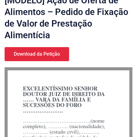
[MODELO] Ação de Oferta de
Alimentos – Pedido de Fixação
de Valor de Prestação
Alimentícia
Download da Petição
EXCELENTÍSSIMO SENHOR
DOUTOR JUIZ DE DIREITO DA
…… VARA DA FAMÍLIA E
SUCESSÕES DO FORO
………………….
……………………………….(nome
completo), ……….. (nacionalidade),
………….. (estado civil),………..
(profissão), portador da cédula de