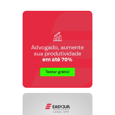
direito admitidos, sem execçào de
nenhuma.
Requer, que, após a oitiva do Ilustre
Representante do Ministério Público,
perante Vossa Excelência, seja julgada
procedente
a presente ação,
FIXANDO-SE
o
quantum
ofertado a
título de prestação alimentícia, no valor
de …… (quantidade) salário mínimo
vigente, a ser depositado em conta
bancária em nome da genitora do(s)
menore(s).
Dá-se à presente o valor de R$
…………….(valor por extenso) para os
devidos efeitos legais.
Termos em que,
Pede Deferimento.
………………., …. de …………. de
…………
(local e data)