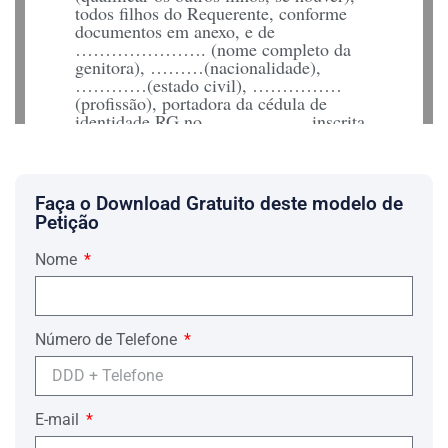
todos filhos do Requerente, conforme
documentos em anexo, e de
…………………. (nome completo da
genitora), ………(nacionalidade),
…………(estado civil), ……………
(profissão), portadora da cédula de
identidade RG no ……………., inscrita
no CPF/MF sob no …………..,
residente e domiciliada à ……………..
(endereço completo: rua [av.]
……….,no…….., complemento……..,
Faça o Download Gratuito deste modelo de
bairro………., cidade ………,
Petição
CEP…….., UF………), pelos motivos
que abaixo passa a expor:
Nome
DO COMPROMISSO MATERIAL
Desde o nascimento do(s) filho(s), o
Requerente não poupou esforços em
Número de Telefone
garantir, dentro de suas possibilidades
financeiras, um pleno desenvolvimento
saudável para a família,
No entanto, diante de alguns
E-mail
desentendimentos entre o casal, e da