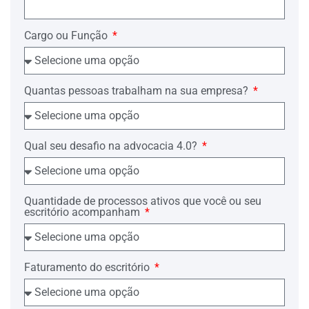
concessão da tutela jurisdicional à
genitora dos menores, na Medida
Cautelar de Separação de Corpos
Cargo ou Função
proposta perante a MM. …… a Vara da
Família e Sucessões desse Egrégio Foro
de …………., o pai dos menores, ora
Requerente, foi coercitivamente retirado
do lar e do convívio com o(s) filho(s).
Quantas pessoas trabalham na sua empresa?
O Requerente, atualmente está
trabalhando como ………………., com
responsabilidade e tem muita força de
Qual seu desafio na advocacia 4.0?
vontade para obter, em breve, melhores
condições sócio-econômicas, garantindo
assim, melhores possibilidades no
desenvolvimento físico, intelectual e
social de seu(s) filho(s), mesmo diante
Quantidade de processos ativos que você ou seu
da separação judicial da mulher, mãe
escritório acompanham
dos menores.
Tem tentado, porém, continuar
patrocinando o amparo material
Faturamento do escritório
necessário ao(s) filho(s), mas a mãe não
admite que o(s) menore(s) receba(m)
qualquer ajuda advinda do pai.