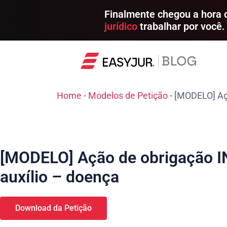
Finalmente chegou a hora
jurídico
trabalhar por você.
Home
-
Modelos de Petição
-
[MODELO] Açã
[MODELO] Ação de obrigação IN
auxílio – doença
Download da Petição