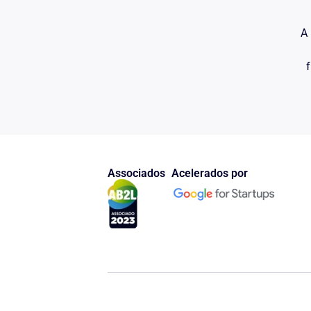
a popula��o, disp�e que s�o necessidades inadi�
n�o atendidas, coloquem em perigo iminente a sob
A 
da popula��o.
Verifica-se, assim, que o requerido deve garantir ime
f
presta��o do servi�o de per�cia m�dica para que
faz jus, vez que sua necessidade � inadi�vel, pos
recebimento de tal benef�cio para manuten��o pr�
dois filhos), ou seja, para sua sobreviv�ncia.
A obriga��o do requerido, neste caso, � de fazer,
– envolve a pr�tica de um ato legalmente previsto.
Nesta trilha, � preciosa a li��o de S�lvio Rodrigu
Associados
Acelerados por
Na obriga��o de fazer, o devedor se vincula a um
consistente em praticar um ato, ou realizar uma tar
o credor. (Direito Civil, vol. 2, Parte Geral das Ob
33).
� mister, portanto, que caso haja entendimento pela 
per�cia m�dica para a percep��o do beneficio a q
requerido a observ�ncia da lei flagrantemente desre
m�dico perito para realiza��o da per�cia.
DA ANTECIPA��O LIMINAR DA TUTELA