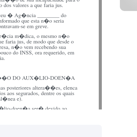
dos valores a que faria jus.
receu � Ag�ncia ________ do
nformado que esta n�o seria
ontravam-se em greve.
per�cia m�dica, o mesmo n�o
ue faria jus, de modo que desde o
resa, n�o vem recebendo sua
ouco do INSS, ora requerido, em
ia.
EP��O DO AUX�LIO-DOEN�A
as posteriores altera��es, elenca
s aos segurados, dentre os quais
al�nea e).
ux�lio-doen�a ser� devido ao
, o per�odo de car�ncia exigido
ara a sua atividade habitual por mais
onta de cirurgia a que foi submetido,