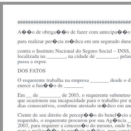
###########################################
A��o de obriga��o de fazer com antecipa��o d
para realizar per�cia m�dica em um segurado duran
contra o Instituto Nacional do Seguro Social – INS
localizada na _______, na cidade de ________, pelas
passa a expor.
DOS FATOS
O requerente trabalha na empresa _______ desde o d
exerce a fun��o de _______.
Em __ de ________ de 2003, o requerente submeteu-s
que ocasionou sua incapacidade para o trabalho por
dias consecutivos, conforme atestado m�dico em an
Ciente de seu direito de percep��o do benef�cio
requerido, o requerente procurou por sua Ag�ncia 
2003, para requerer a concess�o do mesmo, onde foi 
para a realiza��o de per�cia m�dica, para const