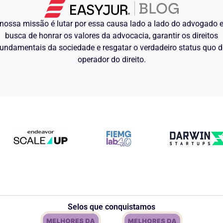
veis da comunidade aquelas que,
reviv�ncia, a sa�de ou a seguran�a
nossa missão é lutar por essa causa lado a lado do advogado
busca de honrar os valores da advocacia, garantir os direitos
diatamente ao requerente a
undamentais da sociedade e resgatar o verdadeiro status quo 
 ele possa obter o benef�cio a que
to que o mesmo depende do
operador do direito.
pria e de sua fam�lia (esposa e
 porquanto – conforme demonstrado
es, in verbis:
 determinado comportamento,
efa, donde decorre uma vantagem para
riga��es, Ed. Saraiva, 10008000, p.
necessidade de o requerente realizar
ue faz jus, que se imponha ao
speitada e disponibilize ao mesmo
Selos que conquistamos