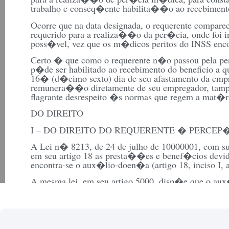
trabalho e conseq�ente habilita��o ao recebimento 
Ocorre que na data designada, o requerente compa
requerido para a realiza��o da per�cia, onde foi i
poss�vel, vez que os m�dicos peritos do INSS enc
Certo � que como o requerente n�o passou pela 
p�de ser habilitado ao recebimento do beneficio a q
16� (d�cimo sexto) dia de seu afastamento da emp
remunera��o diretamente de seu empregador, tamp
flagrante desrespeito �s normas que regem a mat�r
DO DIREITO
I – DO DIREITO DO REQUERENTE � PERC
A Lei n� 8213, de 24 de julho de 10000001, com su
em seu artigo 18 as presta��es e benef�cios devido
encontra-se o aux�lio-doen�a (artigo 18, inciso I, 
A mesma lei, em seu artigo 5000, disp�e que o a
segurado que, havendo cumprido, quando for o caso
nesta lei, ficar incapacitado para o seu trabalho ou p
de 15 (quinze) dias consecutivos.
Conforme exposto, verifica-se que o requerente, por c