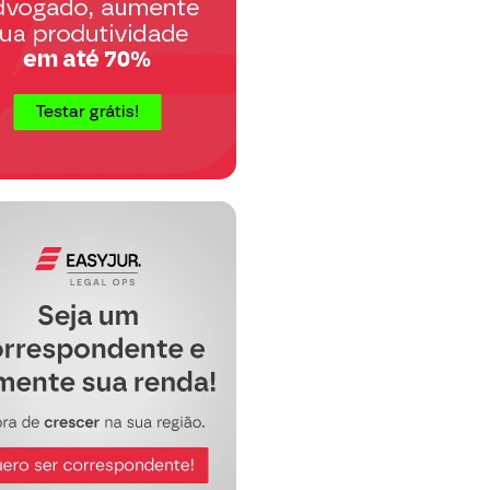
##################################################