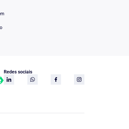
 em
do
Redes sociais