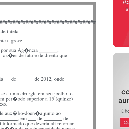
#################################################
e tutela
te a greve
S, por sua Ag�ncia _______,
 raz�es de fato e de direito que
ia __ de ______ de 2012, onde
e a uma cirurgia em seu joelho, o
 um per�odo superior a 15 (quinze)
exo.
 de aux�lio-doen�a junto ao
________, em ___ de _______ de
informado que deveria ali retornar
ata��o de sua incapacidade para o