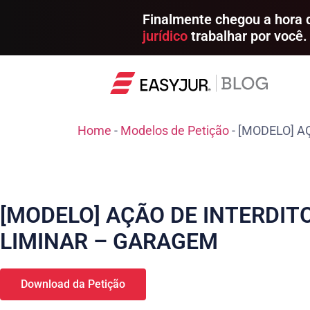
Finalmente chegou a hora
jurídico
trabalhar por você.
Home
-
Modelos de Petição
-
[MODELO] A
[MODELO] AÇÃO DE INTERDIT
LIMINAR – GARAGEM
Download da Petição