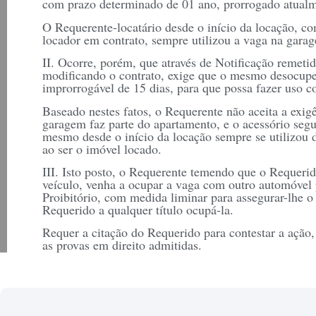
com prazo determinado de 01 ano, prorrogado atualme
O Requerente-locatário desde o início da locação, c
locador em contrato, sempre utilizou a vaga na gara
II. Ocorre, porém, que através de Notificação remeti
modificando o contrato, exige que o mesmo desocup
improrrogável de 15 dias, para que possa fazer uso c
Baseado nestes fatos, o Requerente não aceita a exig
garagem faz parte do apartamento, e o acessório segu
mesmo desde o início da locação sempre se utilizou 
ao ser o imóvel locado.
III. Isto posto, o Requerente temendo que o Requerid
veículo, venha a ocupar a vaga com outro automóvel 
Proibitório, com medida liminar para assegurar-lhe 
Requerido a qualquer título ocupá-la.
Requer a citação do Requerido para contestar a ação,
as provas em direito admitidas.
Ao final espera ser a ação julgada procedente, sendo 
consequência que seja assegurado em favor do Reque
…., ao apartamento nº …., localizado na Rua …. nº