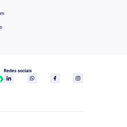
 em
do
Redes sociais