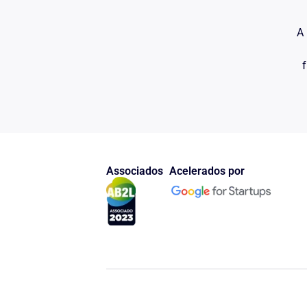
A 
f
Associados
Acelerados por