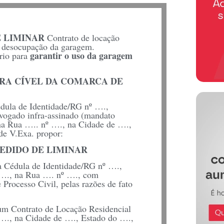
E LIMINAR
Contrato de locação
a desocupação da garagem.
garantir o uso da garagem
ório para
 VARA CÍVEL DA COMARCA DE
a de Identidade/RG nº ….,
dvogado infra-assinado (mandato
l na Rua ….. nº …., na Cidade de ….,
de V.Exa. propor:
PEDIDO DE LIMINAR
édula de Identidade/RG nº ….,
o …., na Rua …. nº …., com
Processo Civil, pelas razões de fato
um Contrato de Locação Residencial
 …., na Cidade de …., Estado do ….,