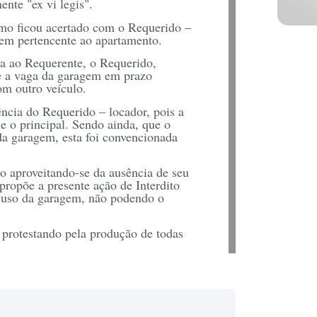
nte "ex vi legis".
omo ficou acertado com o Requerido –
gem pertencente ao apartamento.
da ao Requerente, o Requerido,
e a vaga da garagem em prazo
om outro veículo.
ência do Requerido – locador, pois a
e o principal. Sendo ainda, que o
da garagem, esta foi convencionada
o aproveitando-se da ausência de seu
propõe a presente ação de Interdito
o uso da garagem, não podendo o
 protestando pela produção de todas
a liminar concedida e por via de
rente o uso da garagem do edifício
 …..