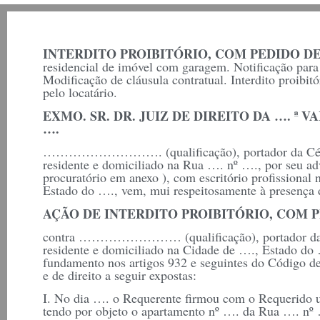
INTERDITO PROIBITÓRIO, COM PEDIDO D
residencial de imóvel com garagem. Notificação par
Modificação de cláusula contratual. Interdito proibit
pelo locatário.
EXMO. SR. DR. JUIZ DE DIREITO DA …. ª
….
………………………. (qualificação), portador da Cédul
residente e domiciliado na Rua …. nº …., por seu a
procuratório em anexo ), com escritório profissiona
Estado do …., vem, mui respeitosamente à presença 
AÇÃO DE INTERDITO PROIBITÓRIO, COM 
contra …………………… (qualificação), portador da C
residente e domiciliado na Cidade de …., Estado d
fundamento nos artigos 932 e seguintes do Código de 
e de direito a seguir expostas:
I. No dia …. o Requerente firmou com o Requerido 
tendo por objeto o apartamento nº …. da Rua …. nº