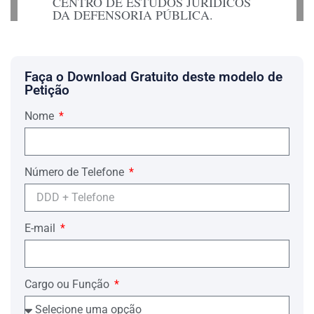
CENTRO DE ESTUDOS JURÍDICOS
DA DEFENSORIA PÚBLICA.
Dá a causa o valor de R$ 1.802,50.
Pede deferimento
Faça o Download Gratuito deste modelo de
Rio de Janeiro, 28 de junho de 2012.
Petição
Nome
Número de Telefone
E-mail
Cargo ou Função