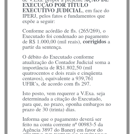
EXECUÇÃO POR TÍTULO
EXECUTIVO JUDICIAL
, em face do
IPERJ, pelos fatos e fundamentos que
expõe a seguir:
Conforme acórdão de fls. (265/269), o
Executado foi condenado ao pagamento
corrigidos
de R$ 1.000,00 (mil reais),
a
partir da sentença.
O débito do Executado conforme
atualização do Contador Judicial soma a
importância de R$1.802,50 (mil
quatrocentos e dois reais e cinqüenta
centavos), equivalente a 939,761
UFIR’s, de acordo com fls 297.
Isto posto, vem requerer a V.Exa. seja
determinada a citação do Executado,
para que, no prazo, oponha embargos no
prazo de 30 (trinta) dias.
Informa que o pagamento deverá ser
feito na conta corrente nº 00983-5 da
Agência 3897 do Banerj em favor do