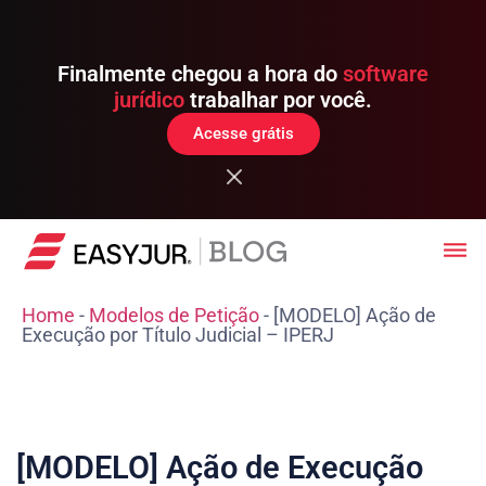
Finalmente chegou a hora do
software
jurídico
trabalhar por você.
Acesse grátis
Home
-
Modelos de Petição
-
[MODELO] Ação de
Execução por Título Judicial – IPERJ
[MODELO] Ação de Execução