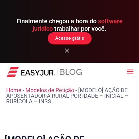
Finalmente chegou a hora do
software
jurídico
trabalhar por você.
Acesse grátis
Home
-
Modelos de Petição
-
[MODELO] AÇÃO DE
APOSENTADORIA RURAL POR IDADE – INICIAL –
RURÍCOLA – INSS