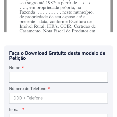
seu sogro até 1987; a partir de …/…/
….., em propriedade própria, na
Fazenda ……………, neste município,
de propriedade de seu esposo até a
presente data, conforme Escritura de
Imóvel Rural, ITR’s, CCIR, Certidão de
Casamento, Nota Fiscal de Produtor em
nome de seu esposo, CTPS, em anexo.
Nunca teve de fato um “patrão”, pois era
contratada ao amanhecer do dia, e pelo
que se nota é uma pessoa que labuta nas
Faça o Download Gratuito deste modelo de
terras da região para se auto sustentar, e
Petição
que nunca teve outro emprego na vida a
não ser o de lavradora, conforme
documentos acostados. Além de possuir
Nome
idade suficiente, a Requerente sempre
trabalhou na lavoura, no plantio e
colheita de milho, algodão e laranja,
recolhendo os impostos necessários,
Número de Telefone
tendo direito adquirido de se aposentar,
pois já possui mais de 56 anos de idade
e desde os 12 anos de idade trabalha na
lavoura em Regime de Economia
E-mail
Familiar, onde nunca teve outro emprego
em sua vida, a não ser como lavradora,