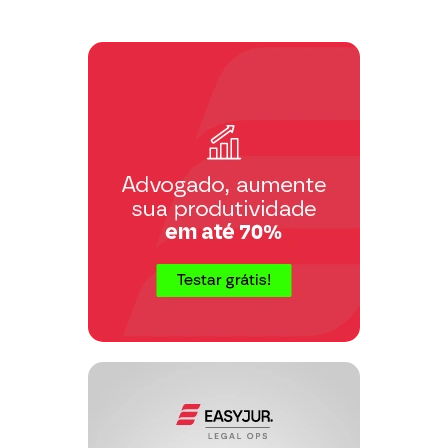
iguais perante a lei, sem distinção de
qualquer natureza, garantindo-se aos
brasileiros e aos estrangeiros residentes
no País a inviolabilidade do direito à
vida, à liberdade, à igualdade, à
segurança e à propriedade,
1.
nos termos seguintes: “XIII – é livre o
exercício de qualquer trabalho, ofício ou
profissão, atendidas as qualificações
profissionais que a lei estabelecer”.
6. O art. 6º da Constituição Federal
diz: “São direitos sociais a educação, a
saúde, o trabalho, o lazer, a segurança, a
PREVIDÊNCIA SOCIAL, a proteção à
maternidade e à infância, a assistência
aos desamparados, na forma desta
Constituição”.
7. O inciso I, § 7º e inciso II, do artigo
201 da Constituição Federal, dizem:
Art. 201. A previdência social será