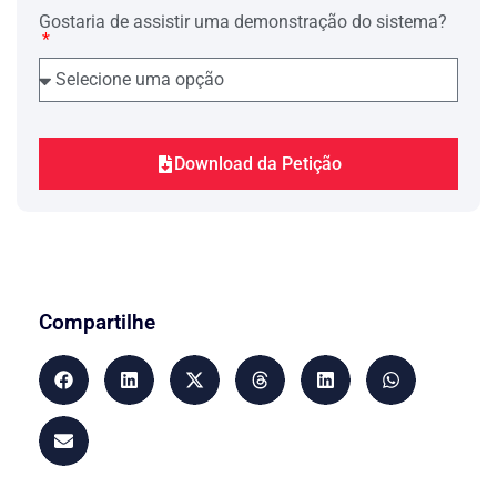
seus assemelhados), que exerça suas
atividades, individualmente ou em
Gostaria de assistir uma demonstração do sistema?
regime de economia familiar, com ou
sem auxílio eventual de terceiros, bem
como seus respectivos cônjuges ou
companheiros e filhos maiores de
dezesseis anos de idade ou a eles
equiparados, que trabalhem
comprovadamente com o grupo familiar
Download da Petição
respectivo, têm o direito ao respectivo
benefício. E o valor do salário-de-
benefício não será inferior ao de um
salário mínimo nem superior ao do
limite máximo do salário-de-
contribuição na data de início do
benefício, desde que comprovado o
efetivo exercício de atividade rural, ainda
Compartilhe
que de forma descontínua, no período
imediatamente anterior ao requerimento
do benefício, por tempo igual ao número
de meses de contribuição correspondente
à carência do benefício pretendido.
5. O artigo 5º, inciso XIII, da
Constituição Federal diz que todos são