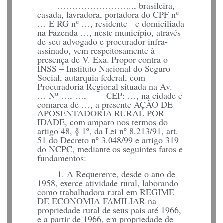
…………………….., brasileira,
casada, lavradora, portadora do CPF nº
… E RG nº …, residente e domiciliada
na Fazenda …, neste município, através
de seu advogado e procurador infra-
assinado, vem respeitosamente à
presença de V. Exa. Propor contra o
INSS – Instituto Nacional do Seguro
Social, autarquia federal, com
Procuradoria Regional situada na Av.
… Nº …, …, CEP: …, na cidade e
comarca de …, a presente AÇÃO DE
APOSENTADORIA RURAL POR
IDADE, com amparo nos termos do
artigo 48, § 1º, da Lei nº 8.213/91, art.
51 do Decreto nº 3.048/99 e artigo 319
do NCPC, mediante os seguintes fatos e
fundamentos:
1. A Requerente, desde o ano de
1958, exerce atividade rural, laborando
como trabalhadora rural em REGIME
DE ECONOMIA FAMILIAR na
propriedade rural de seus pais até 1966,
e a partir de 1966, em propriedade de