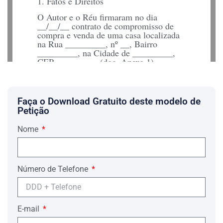
1. Fatos e Direitos
O Autor e o Réu firmaram no dia
__/__/__ contrato de compromisso de
compra e venda de uma casa localizada
na Rua _________, nº __, Bairro
_________, na Cidade de _________,
CEP _____-___. (doc. Anexo 1).
Foi ajustado no contrato o pagamento do
imóvel em __ parcelas de R$
_______,__, com vencimento todo dia
Faça o Download Gratuito deste modelo de
__ de cada mês, somando o valor total
Petição
de R$ __________,__, estipularam,
ainda, cláusula penal em 8% do valor
Nome
total da obrigação caso alguma das
cláusulas do contrato fossem
descumpridas. (doc. Anexo 2)
O Autor adimpliu todas as parcelas na
Número de Telefone
forma acordada (recibo de quitação total,
dado pelo réu, em anexo – doc. 3).
Entretanto, o Réu não realizou a
transferência de propriedade, violando
E-mail
por completo a legislação vigente, arts.
1.417 e 1.418 do CC.