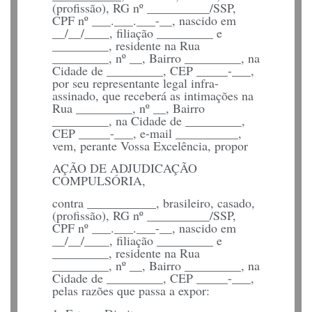
(profissão), RG nº __________/SSP,
CPF nº ___.___.___-__, nascido em
__/__/____, filiação _________ e
_________, residente na Rua
_________, nº __, Bairro _________, na
Cidade de _________, CEP _____-___,
por seu representante legal infra-
assinado, que receberá as intimações na
Rua _________, nº __, Bairro
_________, na Cidade de _________,
CEP _____-___, e-mail __________,
vem, perante Vossa Excelência, propor
AÇÃO DE ADJUDICAÇÃO
COMPULSÓRIA,
contra ___________, brasileiro, casado,
(profissão), RG nº __________/SSP,
CPF nº ___.___.___-__, nascido em
__/__/____, filiação _________ e
_________, residente na Rua
_________, nº __, Bairro _________, na
Cidade de _________, CEP _____-___,
pelas razões que passa a expor: