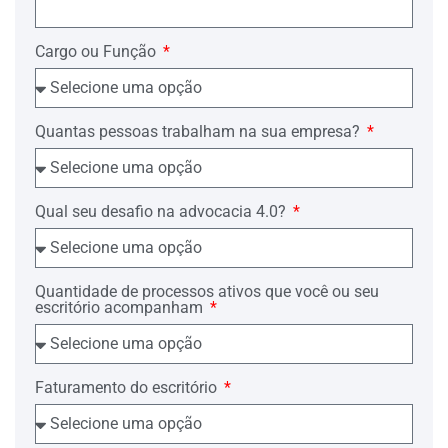
E que não se diga que mero instrumento
particular, sem registro em cartório, não
Cargo ou Função
admite a adjudicação compulsória do
imóvel.
É ancestral a jurisprudência que admite
adjudicação compulsória por promessa
Quantas pessoas trabalham na sua empresa?
de compra e venda feita em instrumento
particular, vejamos:
"A promessa de compra e venda poderá
Qual seu desafio na advocacia 4.0?
propiciar a adjudicação compulsória,
mesmo se consubstanciada em
instrumento particular, como pacífico na
jurisprudência do Supremo Tribunal"
(Resp nº 30/DF, Rel. Ministro Eduardo
Quantidade de processos ativos que você ou seu
Ribeiro, Terceira Turma, julgado em
escritório acompanham
15.08.1989, DJ 18.09.1989).
E mais:
CIVIL. ADJUDICAÇÃO
Faturamento do escritório
COMPULSÓRIA. PROMESSA DE
COMPRA E VENDA DE IMÓVEL
NÃO REGISTRADA. Mesmo que não