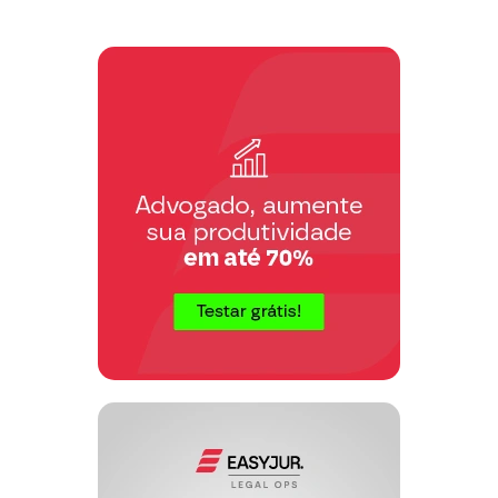
compromisso de compra e venda no
cartório de imóveis.
2. Requerimentos
Requer o conhecimento e a apreciação
da presente ação, com designação de
audiência de mediação ou de
conciliação, sendo o réu citado com, no
mínimo, 20 (vinte) dias de antecedência.
Não comparecendo o réu à audiência,
sem que, com no mínimo 10 (dez) dias
de antecedência, tenha peticionado
contrário à autocomposição, pede-se a
aplicação de multa de 2% do valor da
causa, conforme art. 334, §§ 5º e 8º, do
CPC/2015.
Pede que o Réu seja informado que
poderá contestar a petição inicial, até 15
(quinze) dias contados da audiência de
mediação/conciliação, conforme art. 335
do CPC/2015, e caso não conteste a
ação, incorrerá em revelia, art. 344 do
CPC/2015.