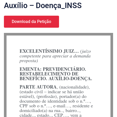
Auxílio – Doença_INSS
Download da Petição
EXCELENTÍSSIMO JUIZ…
(juízo
competente para apreciar a demanda
proposta)
EMENTA: PREVIDENCIÁRIO.
RESTABELECIMENTO DE
BENEFÍCIO. AUXÍLIO-DOENÇA.
PARTE AUTORA
, (nacionalidade),
(estado civil – indicar se há união
estável), (profissão), portador(a) do
documento de identidade sob o n.º…,
CPF sob o n.º…, e-mail…, residente e
domiciliado(a) na rua.., bairro..,
cidade.., estado.., CEP…, vem a