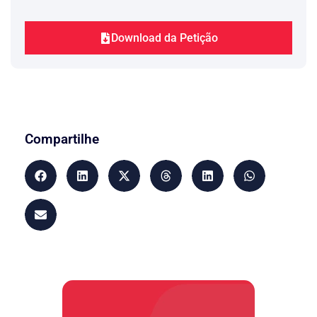
Autora para a sua atividade habitual)
O diagnóstico feito pelos peritos
médicos do INSS foi realizado de forma
Download da Petição
superficial e, inobstante o conhecimento
destes profissionais, não é crível que
uma mera análise superficial da pessoa
periciada dê elementos suficientes para
fins de deferimento ou indeferimento do
benefício postulado.
Por outro lado, cumpre salientar que a
Compartilhe
parte Autora satisfaz os requisitos
carência e qualidade de segurada.
Conforme se depreende da CTPS, a
Autora estava exercendo a profissão de
empregada doméstica quando foi
diagnosticada incapaz para o trabalho.
Disto, decorre que as contribuições
constantes no Cadastro Nacional de
Informações Sociais relativas à Autora
estão, em parte, incorretas!
Primeiramente, na condição de