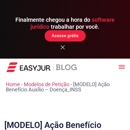
Finalmente chegou a hora do
software
jurídico
trabalhar por você.
Acesse grátis
Home
-
Modelos de Petição
-
[MODELO] Ação
Benefício Auxílio – Doença_INSS
[MODELO] Ação Benefício