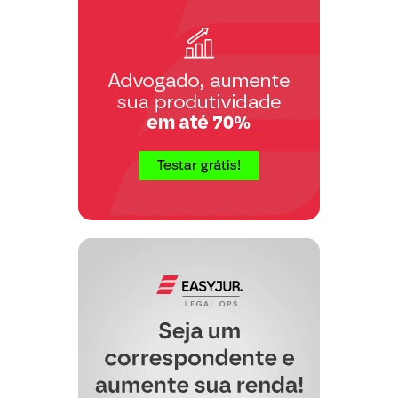
empregada, a Autora não tem o ônus de
verter suas contribuições à Previdência,
eis que, conforme artigo 30, V, da Lei
8.212/91, tal obrigação compete ao
empregador. Logo, a Autora, além de
não ser contribuinte individual, tem o
direito ao reconhecimento das
contribuições referentes a todos os
meses em que exerceu sua atividade
laboral, eis que não pode ser penalizada
por eventual desmazelo do empregador.
Neste sentido:
CONCESSÃO
PREVIDENCIÁRIO.
DE AUXÍLIO-DOENÇA
.
INCAPACIDADE LABORAL
EMPREGADA
COMPROVADA.
DOMÉSTICA. CARÊNCIA.
COMPROVAÇÃO
. RECOLHIMENTO
DE CONTRIBUIÇÃO
EXTEMPORÂNEO. 1. Comprovada a
incapacidade temporária do segurado
para o exercício de sua atividade laboral,
a qual lhe garante o sustento, devida é a