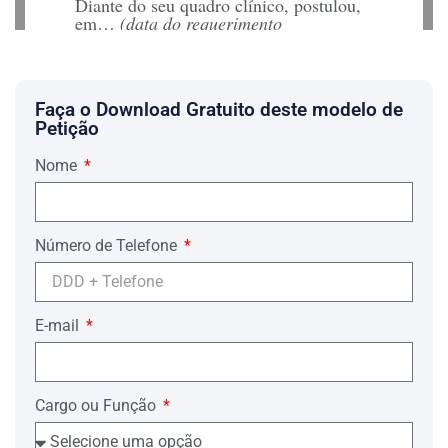
Diante do seu quadro clínico, postulou,
em…
(data do requerimento
administrativo do benefício)
, a
concessão de benefício por
incapacidade, o qual restou indeferido
pelo Instituto Nacional do Seguro
Faça o Download Gratuito deste modelo de
Social, por entender que não foi
Petição
comprovada a qualidade de segurado.
Assim, busca a tutela jurisdicional para
Nome
ver garantido o seu direito de
restabelecer o beneficio de auxílio-
doença.
Número de Telefone
2. FUNDAMENTAÇÃO DE
MÉRITO
A pretensão que fundamenta a presente
ação judicial vem amparada no art. 59
E-mail
da Lei n.º 8.213/91, que dispõe:
auxílio-doença
Art. 59. O
será devido
ao segurado que, havendo cumprido,
Cargo ou Função
quando for o caso, o período de carência
exigida nesta Lei, ficar incapacitado para
o seu trabalho ou para a sua atividade