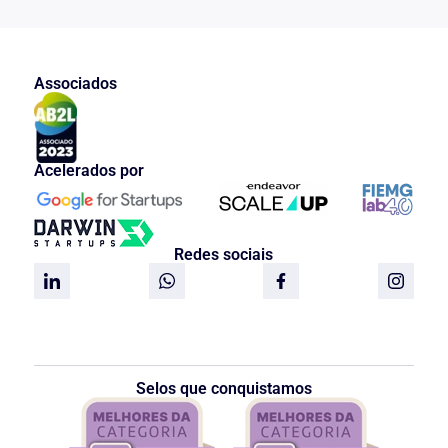
descumprimento da carência exigida,
tal recolhimento é
uma vez que
obrigação do empregador
. (TRF4,
APELREEX 5006569-
Associados
87.2014.404.7114, Sexta Turma, Relator
p/ Acórdão João Batista Pinto Silveira,
juntado aos autos em 03/02/2016, sem
grifos no original)
Acelerados por
Sendo assim, e tomando por base as
anotações da CTPS, deve-se considerar
que a Autora verteu as contribuições sem
intervalo que fulminasse na perda da
qualidade de segurado.
Redes sociais
Igualmente, prudente salientar-se o
recente entendimento jurisprudencial,
consubstanciado na edição da súmula 75
da Turma Nacional de Uniformização.
Perceba-se o enunciado da referida
súmula:
Selos que conquistamos
Súmula 75:
A Carteira de Trabalho e Previdência