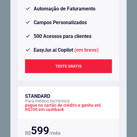
Automação de Faturamento
Campos Personalizados
500 Acessos para clientes
EasyJur.ai Copilot
(em breve)
TESTE GRÁTIS
STANDARD
Para médios escritórios
pague no cartão de crédito e ganhe até
R$700 em cashback
599
R$
/mês