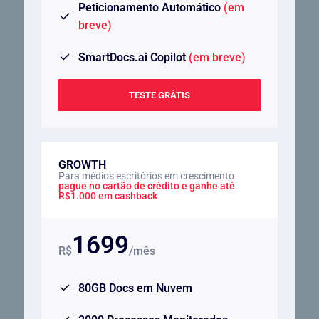
Peticionamento Automático
(em
breve)
SmartDocs.ai Copilot
(em breve)
TESTE GRÁTIS
GROWTH
Para médios escritórios em crescimento
pague no cartão de crédito e ganhe até
R$1.000 em cashback
1699
R$
/mês
80GB Docs em Nuvem