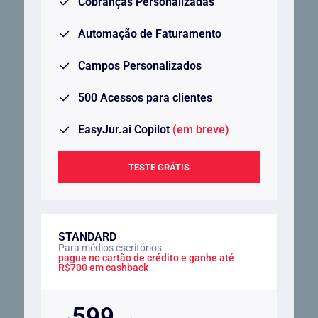
Cobranças Personalizadas
Automação de Faturamento
Campos Personalizados
500 Acessos para clientes
EasyJur.ai Copilot
(em breve)
TESTE GRÁTIS
STANDARD
Para médios escritórios
pague no cartão de crédito e ganhe até
R$700 em cashback
599