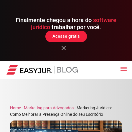
Finalmente chegou a hora do
software
jurídico
trabalhar por você.
Acesse grátis
Home
-
Marketing para Advogados
-
Marketing Jurídico:
Como Melhorar a Presença Online do seu Escritório