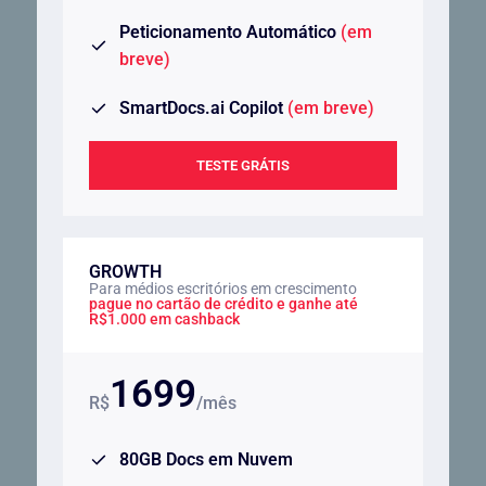
Peticionamento Automático
(em
breve)
SmartDocs.ai Copilot
(em breve)
TESTE GRÁTIS
GROWTH
Para médios escritórios em crescimento
pague no cartão de crédito e ganhe até
R$1.000 em cashback
1699
R$
/mês
80GB Docs em Nuvem