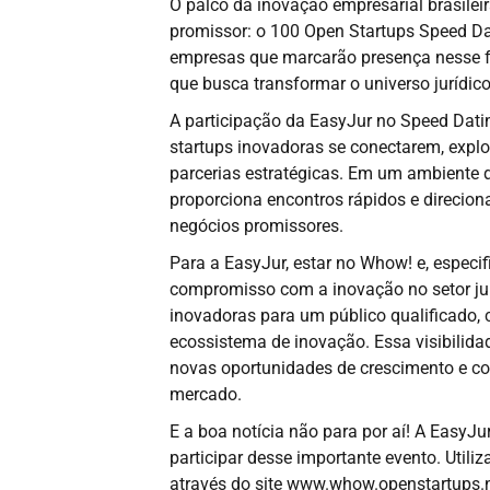
O palco da inovação empresarial brasileir
promissor: o 100 Open Startups Speed Dati
empresas que marcarão presença nesse fe
que busca transformar o universo jurídico
A participação da EasyJur no Speed Dati
startups inovadoras se conectarem, explo
parcerias estratégicas. Em um ambiente d
proporciona encontros rápidos e direcio
negócios promissores.
Para a EasyJur, estar no Whow! e, especi
compromisso com a inovação no setor jur
inovadoras para um público qualificado, 
ecossistema de inovação. Essa visibilidade
novas oportunidades de crescimento e c
mercado.
E a boa notícia não para por aí! A EasyJ
participar desse importante evento. Util
através do site www.whow.openstartups.