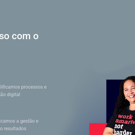
sso
com o
ificamos processos e
o digital
ficamos a gestão e
do resultados