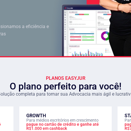
sionamos a eficiência e
ras
PLANOS EASYJUR
O plano perfeito para você!
olução completa para tornar sua Advocacia mais ágil e lucrati
GROWTH
ST
Para médios escritórios em crescimento
Par
é
pague no cartão de crédito e ganhe até
pag
R$1.000 em cashback
R$