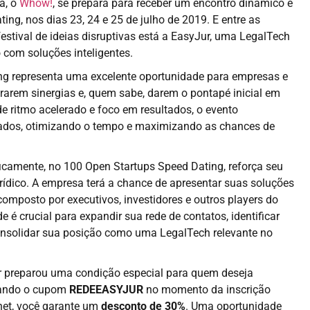
a, o
Whow!
, se prepara para receber um encontro dinâmico e
ng, nos dias 23, 24 e 25 de julho de 2019. E entre as
stival de ideias disruptivas está a EasyJur, uma LegalTech
 com soluções inteligentes.
ng representa uma excelente oportunidade para empresas e
rarem sinergias e, quem sabe, darem o pontapé inicial em
e ritmo acelerado e foco em resultados, o evento
nados, otimizando o tempo e maximizando as chances de
ficamente, no 100 Open Startups Speed Dating, reforça seu
ídico. A empresa terá a chance de apresentar suas soluções
composto por executivos, investidores e outros players do
 é crucial para expandir sua rede de contatos, identificar
onsolidar sua posição como uma LegalTech relevante no
ur preparou uma condição especial para quem deseja
izando o cupom
REDEEASYJUR
no momento da inscrição
net, você garante um
desconto de 30%
. Uma oportunidade