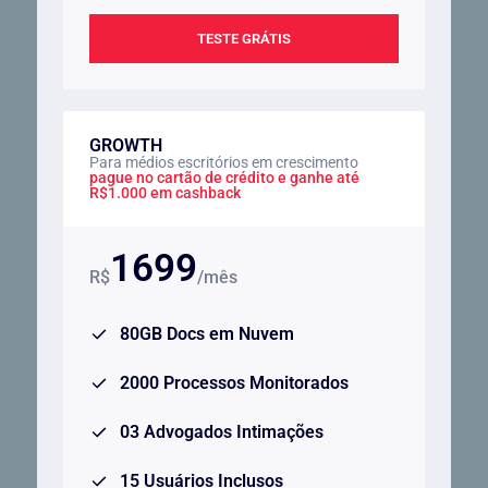
TESTE GRÁTIS
GROWTH
Para médios escritórios em crescimento
pague no cartão de crédito e ganhe até
R$1.000 em cashback
1699
R$
/mês
80GB Docs em Nuvem
2000 Processos Monitorados
03 Advogados Intimações
15 Usuários Inclusos