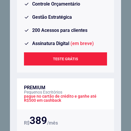
Controle Orçamentário
Gestão Estratégica
200 Acessos para clientes
Assinatura Digital
(em breve)
TESTE GRÁTIS
PREMIUM
Pequenos Escritórios
pague no cartão de crédito e ganhe até
R$500 em cashback
389
R$
/mês