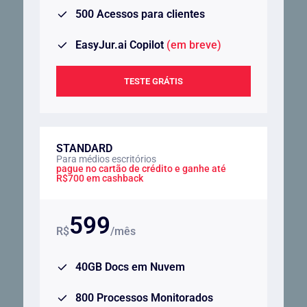
500 Acessos para clientes
EasyJur.ai Copilot
(em breve)
TESTE GRÁTIS
STANDARD
Para médios escritórios
pague no cartão de crédito e ganhe até
R$700 em cashback
599
R$
/mês
40GB Docs em Nuvem
800 Processos Monitorados