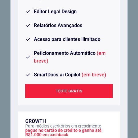
Editor Legal Design
Relatórios Avançados
Acesso para clientes ilimitado
Peticionamento Automático
(em
breve)
SmartDocs.ai Copilot
(em breve)
TESTE GRÁTIS
GROWTH
Para médios escritórios em crescimento
pague no cartão de crédito e ganhe até
R$1.000 em cashback