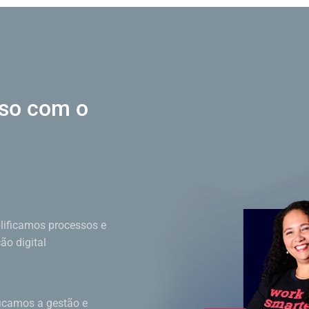
sso
com o
ificamos processos e
o digital
ficamos a gestão e