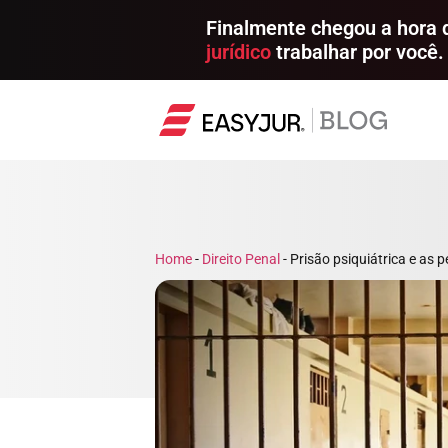
Finalmente chegou a hora
jurídico
trabalhar por você.
Home
-
Direito Penal
-
Prisão psiquiátrica e as 