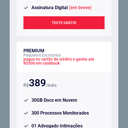
Assinatura Digital
(em breve)
TESTE GRÁTIS
PREMIUM
Pequenos Escritórios
pague no cartão de crédito e ganhe até
R$500 em cashback
389
R$
/mês
30GB Docs em Nuvem
300 Processos Monitorados
01 Advogado Intimações