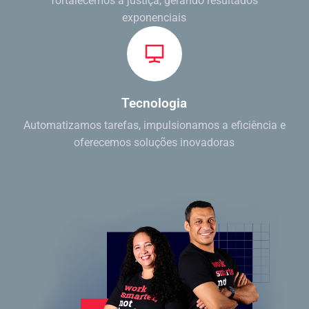
fortalecemos a justiça, gerando resultados
exponenciais
Tecnologia
Automatizamos tarefas, impulsionamos a eficiência e
oferecemos soluções inovadoras