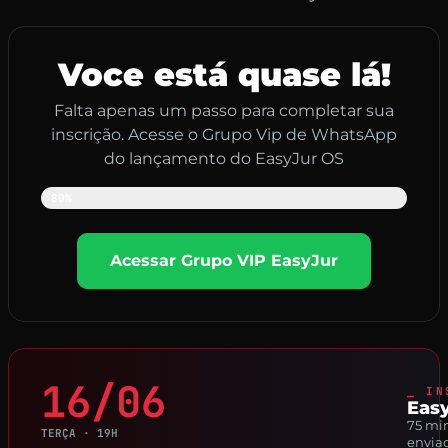
Voce está quase lá!
Falta apenas um passo para completar sua
inscrição. Acesse o Grupo Vip de WhatsApp
do lançamento do EasyJur OS
Quase lá
80%
Acessar Grupo VIP EasyJur
16/06
⎯ IN
Easy
75 min
TERÇA · 19H
envia