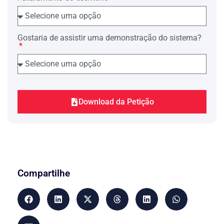
Juntada de memorial
Ilmo. Sr. Dr. Delegado Titular da……
Delegacia de Polícia……
(Nome), advogado munido de poderes
Gostaria de assistir uma demonstração do sistema?
especiais por procuração do Querelado
(documento anexo), vem, nos autos da
Sindicância nº……, em trâmite nesta
Delegacia de Polícia, requer a V. Sª que
se digne juntar ao inquérito policial a
petição em forma de memorial ora
exibida.
Download da Petição
P. deferimento.
Local, data e assinatura do advogado.
____________________
* Obs.: Segue o texto do memorial,
contendo a narrativa dos fatos e o mérito
do pedido.
Pedido de diligências
Ilmo. Sr. Dr. Delegado Titular da ……
Compartilhe
Delegacia de Polícia……
(Nome), já devidamente qualificado nos
autos do inquérito policial (ou auto de
prisão em flagrante) nº……, registrado
nessa Delegacia de Polícia, indiciado
por infração das penas do art. ……do