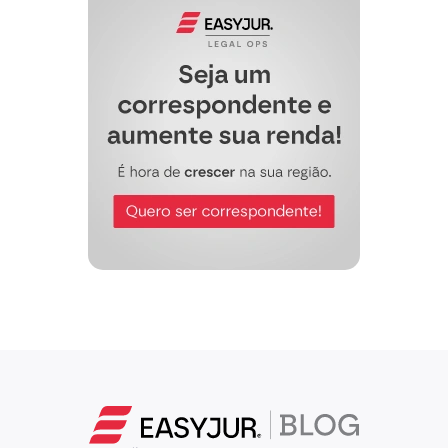
Renúncia ao direito de queixa
Ilmo. Sr. Dr. Delegado Titular da……
Delegacia de Polícia……
(Nome), por seu advogado subscrito,
vem, nos Autos do Inquérito Policial
nº……, em trâmite nesta Delegacia de
Polícia, instaurado para apurar
responsabilidade penal de ……, por
violação do dispositivo……do Código
Penal, requer a V. Sª juntada da
declaração de renúncia ao direito de
queixa, na forma da lei.
Requer ainda trâmite do inquérito
policial para seu arquivamento, a final,
pelo MM. Dr. Juiz de Direito.
Local, data e assinatura do advogado.
Requerimento de perícia
(Nome), qualificado à fls. …… do
Inquérito Policial nº ……, em trâmite
por esta Delegacia de Polícia, diante dos
comprovados danos que atingiram seu
automóvel, prejuízos que têm vinculação
direta com a narrativa no bojo da notitia
criminis de fls. ……, vem por seu
advogado requerer a V. Sª que proceda à