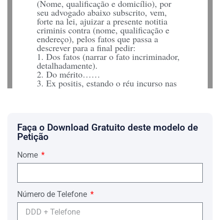
(Nome, qualificação e domicílio), por
seu advogado abaixo subscrito, vem,
forte na lei, ajuizar a presente notitia
criminis contra (nome, qualificação e
endereço), pelos fatos que passa a
descrever para a final pedir:
1. Dos fatos (narrar o fato incriminador,
detalhadamente).
2. Do mérito……
3. Ex positis, estando o réu incurso nas
penas do art. …… do Código Penal,
delito de ação penal pública, requer a V.
Exª que, ouvido o Ministério Público,
seja instaurado inquérito policial para
apuração de responsabilidade penal, na
Faça o Download Gratuito deste modelo de
forma da lei.
Petição
P. deferimento.
Local, data e assinatura do advogado.
Nome
Adiamento para oitiva do indiciado
Ilmo. Sr. Dr. Delegado Titular da ……
Delegacia de Polícia……
(Nome, qualificação e domicílio), por
Número de Telefone
seu advogado abaixo subscrito, vem
requerer a V. Sª, em face do seu precário
estado de saúde (atestado anexo), a