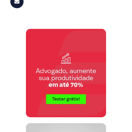
Código de Processo Penal, vem requerer
que, em diligência, sejam ouvidas as
pessoas a seguir arroladas, depoimentos
estritamente necessários ao
esclarecimento da verdade dos fatos.
P. deferimento.
Local, data e assinatura doa advogado.
Rol de testemunhas.
Recurso contra denegação
Ilmo. Sr. Dr. Delegado Titular da ……
Delegacia de Polícia ……
(Nome, qualificação e domicílio), não se
conformado com a denegação do seu
pedido de instauração de inquérito
policial contra……, vem, fundado no
art. 5º, § 2º do Código de Processo
Penal, apresentar recurso administrativo,
requerendo a V. Sª que, no prazo fatal de
cinco dias, encaminhe a sindicância,
bem como a petição de inquérito e as
razões do presente recurso, através da
Corregedoria de Polícia, ao Ex.mo Sr.
Secretário de Estado de Segurança
Pública, para final deliberação.
Local, data e assinatura do advogado.