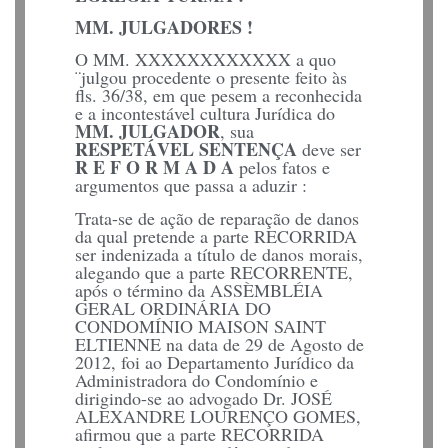
MM. JULGADORES !
O MM. XXXXXXXXXXXX a quo
¨julgou procedente o presente feito às
fls. 36/38, em que pesem a reconhecida
e a incontestável cultura Jurídica do
MM. JULGADOR
, sua
RESPETÁVEL SENTENÇA
deve ser
R E F O R M A D A
pelos fatos e
argumentos que passa a aduzir :
Trata-se de ação de reparação de danos
da qual pretende a parte RECORRIDA
ser indenizada a título de danos morais,
alegando que a parte RECORRENTE,
após o término da ASSÈMBLÉIA
GERAL ORDINÁRIA DO
CONDOMÍNIO MAISON SAINT
ELTIENNE na data de 29 de Agosto de
2012, foi ao Departamento Jurídico da
Administradora do Condomínio e
dirigindo-se ao advogado Dr. JOSÉ
ALEXANDRE LOURENÇO GOMES,
afirmou que a parte RECORRIDA