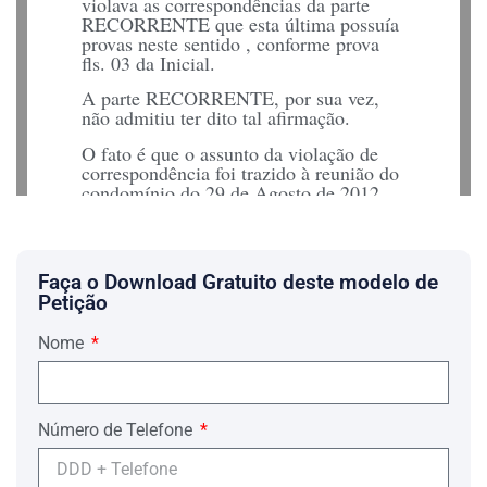
violava as correspondências da parte
RECORRENTE que esta última possuía
provas neste sentido , conforme prova
fls. 03 da Inicial.
A parte RECORRENTE, por sua vez,
não admitiu ter dito tal afirmação.
O fato é que o assunto da violação de
correspondência foi trazido à reunião do
condomínio do 29 de Agosto de 2012,
dentro de um contexto que o justificava e
sem o intuito de ofender a honra da parte
RECORRIDA, conforme prova fls. 11,
tal documento juntado pela própria.
Faça o Download Gratuito deste modelo de
Petição
Ademais, durante o depoimento do SR.
DR. JOSÉ ALEXANDRE LOURENÇO
GOMES, disse o seguinte: que não
Nome
estava presente na assembléia realizada
no dia 29 de Agosto de 2012 e que um
funcionário da administradora chamado
CLÁUDIO HENRIQUE informou ao
Número de Telefone
depoente que em tal assembléia a parte
RÉ ofendeu a parte AUTORA.
Acrescenta ainda em seu depoimento,