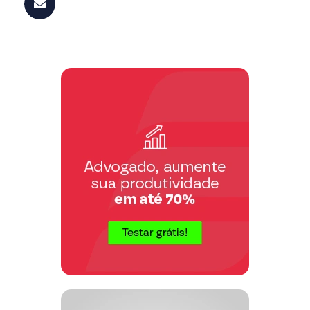
condenando a RECORRENTE ao
pagamento de uma quantia de R$
5.000,00 ( Cinco Mil Reais ).
RECORRENTE
Requer e aguarda. a
EGRÉGIA TURMA
que essa
RECURSAL
REFORME
a
RESPEITÁVEL SENTENÇA
de
RECURSO
fls.36/38, sendo o presente
CONHECIDO e PROVIDO .
EGRÉGIA
Requer ainda, caso esta
TURMA RECURSAL
entenda que a
RECORRENTE
parte
causou algum
parte RECORRIDA
seja a
dano a
,
indenização reduzida
uma vez que a
,
parte RECORRENTE não é pessoa de
elevada nível social
econômico
, por ser
questão de
J U S T I C A .
RIO DE Janeiro, 08 de Junho de
2003.