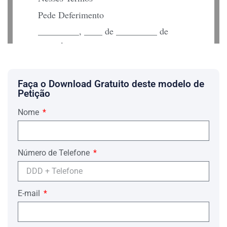
Pede Deferimento
_________, ____ de _________ de
_____.
DEFENSOR
OAB/
Faça o Download Gratuito deste modelo de
EGRÉGIO TRIBUNAL DE JUSTIÇA
Petição
DO ESTADO DO _________
Nome
COLENDA CÂMARA JULGADORA
ÍNCLITO RELATOR
"A mais cruel injustiça, consiste
Número de Telefone
precisamente, naquela em que é feita em
nome da lei" *GIORGIO DEL
VECCHIO
RAZÕES AO RECURSO DE
E-mail
APELAÇÃO FORMULADAS POR:
_________
Volve-se o presente recurso contra