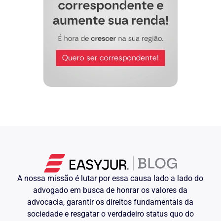
acuidade, sobriedade e comedimento a
prova que jaz amalgamada à demanda,
tem-se, que a mesma é concludente no
sentido de ter o réu (apelante) sofrido
verdadeira intentona contra sua vida,
visto que foi, de forma inclemente e
cruel, abatido a tiros, por seus verdugos
(os quais figuram na paradoxal condição
de ‘vítimas’), e, somente sobreviveu,
frente a pronta e expedita intervenção
cirúrgica – de urgência – a que foi
submetido.
As múltiplas lesões padecidas pelo réu
encontram-se retratadas primeiramente
no atestado de folha ____, e
secundariamente, no auto de exame de
corpo de delito nº _________, constante
à folhas ____, cuja reprodução parcial
afigura-se indispensável, visando
demonstrar-se de forma inequívoca o
A nossa missão é lutar por essa causa lado a lado do
atentado de que vítima:
advogado em busca de honrar os valores da
Ao exame verificamos doze cicatrizes de
advocacia, garantir os direitos fundamentais da
cor rósea e planas, sendo duas
sociedade e resgatar o verdadeiro status quo do
localizadas na face do terço superior da