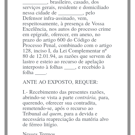
_________, brasileiro, casado, dos
serviços gerais, residente e domiciliado
nessa cidade de _________, pelo
Defensor infra-assinado, vem,
respeitosamente, à presença de Vossa
Excelência, nos autos do processo crime
em epígrafe, oferecer, em anexo, no
prazo do artigo 600 do Código de
Processo Penal, combinado com o artigo
128, inciso I, da Lei Complementar nº
80 de 12.01.94, as razões que servem de
lastro e esteio ao recurso de apelação
interposto à folhas ____, e recebido à
folha ____.
ANTE AO EXPOSTO, REQUER:
I.- Recebimento das presentes razões,
abrindo-se vista a parte
contrária,
para,
querendo, oferecer sua contradita,
remetendo-se, após o recurso ao
Tribunal
ad quem
, para a devida e
necessária reapreciação da matéria alvo
de férreo litígio.
Nesses Termos