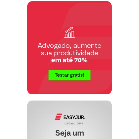
"empunhando um revólver marca
Galant, calibre 22, número
(apreendido), dado cobertura e prestado
apoio moral e certeza de eventual
auxílio a outrem, permitindo, desta
forma, que outrem efetuasse os disparos
contra vítima"
Pasmem (ora, pois), sendo dado
incontroverso nos autos que o revólver
apreendido com o réu, despido
encontrava-se de potencialidade lesiva
(
vide
auto e exame de folha ____), ou
seja, não se constituía em instrumento
hábil para a deflagração de projéteis, e
evidenciada, com uma clareza a doer os
olhos, que o apelante, não se encontrava
mancomunado com o corréu, e tão
pouco agia em unidade de desígnio,
impossível é tributar-lhe as tentativas de
homicídio, sob o insustentável pretexto
de estar prestando um eventual "auxílio
moral", ao corréu.
Em verdade, em perscrutando-se com