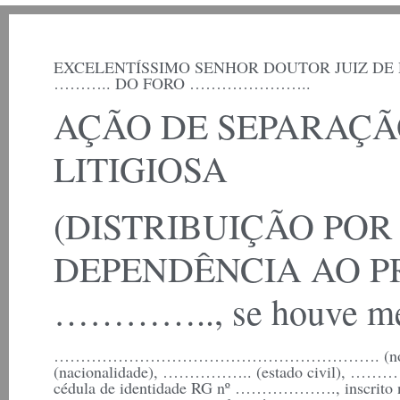
EXCELENTÍSSIMO SENHOR DOUTOR JUIZ DE
……….. DO FORO …………………..
AÇÃO DE SEPARAÇÃ
LITIGIOSA
(DISTRIBUIÇÃO POR
DEPENDÊNCIA AO P
………….., se houve med
……………………………………………………. (nome c
(nacionalidade), …………….. (estado civil), …………
cédula de identidade RG nº ………………., inscrito 