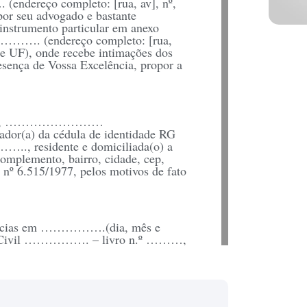
eço completo: [rua, av], nº,
por seu advogado e bastante
instrumento particular em anexo
………. (endereço completo: [rua,
 e UF), onde recebe intimações dos
esença de Vossa Excelência, propor a
eto), ……………………
r(a) da cédula de identidade RG
., residente e domiciliada(o) a
plemento, bairro, cidade, cep,
nº 6.515/1977, pelos motivos de fato
 núpcias em …………….(dia, mês e
tro Civil ……………. – livro n.º ………,
rme faz prova o documento em
 que desta união (não) sobrevieram
r cada um com nome completo, data de