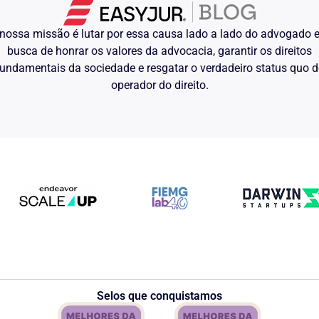
para cada cônjuge e condenação
 advocatícios.
nossa missão é lutar por essa causa lado a lado do advogado
itidas, especialmente pelo
confissão, oitiva de testemunhas que
busca de honrar os valores da advocacia, garantir os direitos
ção de precatórias, ofícios e demais
undamentais da sociedade e resgatar o verdadeiro status quo 
ação do feito.
operador do direito.
 Ministério Público para intervir em
 de Processo Civil.
extenso) para efeitos de alçada.
Selos que conquistamos