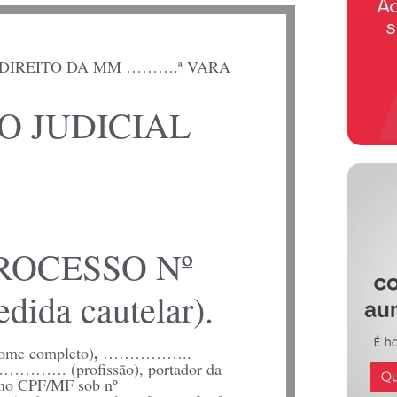
 DIREITO DA MM ……….ª VARA
O JUDICIAL
ROCESSO Nº
ida cautelar).
,
ompleto)
……………..
………. (profissão), portador da
no CPF/MF sob nº