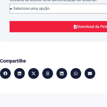
Deixou o(a) Requerido(a) literalmente na rua, apena
o buscar abrigo em casa de familiares.
Diante destes fatos, não restou ao(à) Requerido(a) out
M
Judiciário para preservar seus direitos, ajuizando a
Corpos
perante esse MM. Juízo, a qual foi distribuíd
Sucessões e que recebeu o n.º ………………
Download da Pet
O(A) Requerente busca regularizar sua situação, incl
declaração, o que lhe exime da imputação de deserção
Sendo impossível a convivência do casal sob o mesmo
impede sua entrada no lar, tornando inviável a soluç
Judiciário para ver solucionado tal litígio.
Compartilhe
DO PEDIDO
De todo o exposto, e pelas razões acima discorridas,
mandar citar a(o) Requerida)o) no endereço declinad
autorizando-se ao Sr. Oficial de Justiça agir nos ter
Código de Processo Civil, para, que, querendo, apres
de confissão ficta e revelia, e, voltando a Requerida
solteira.
Requer que ao final a presente demanda seja julga