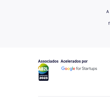
separação conjugal com a partilha dos bens em 50% 
da(o) Requerida(o) às custas processuais e honorários
A 
Requer a produção de todas as provas em direito adm
depoimento pessoal da(o) Requerida(o), sob pena de 
comparecerão independentemente de intimação, expedi
f
que esse douto juízo entender pertinente para a elucid
Requer ainda a intimação do Ilustre Representante do
todos os atos do processo,
ex vi
art. 82, II do Código
Dá-se à presente o valor de R$…………….. (valor por 
Nestes termos,
Associados
Acelerados por
Pede Deferimento
………., …. de …………. de ……….
(local e data)
……………………
Advogado (nome)
OAB/…… nº ……..