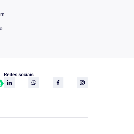
 em
do
Redes sociais