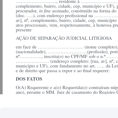
…………………….., residente à ……………………. (ender
complemento, bairro, cidade, cep, município e UF), 
procurador,
in fine
assinado, constituído na forma do 
(doc. ….), com endereço profissional na ……………
av], nº, complemento, bairro, cidade, cep, município
atos processuais, vem, respeitosamente, à honrosa pr
presente
AÇÃO DE SEPARAÇÃO JUDICIAL LITIGIOSA
em face de ……………………….. (nome compl
(nacionalidade), …………………….(profissão), portado
nº………….., inscrita(o) no CPF/MF sob o n.º ………….
………………… (endereço completo: [rua, av], nº, com
município e UF), com fundamento no art. ….. da Lei 
e de direito que passa a expor e ao final requerer:
DOS FATOS
O(A) Requerente e a(o) Requerida(o) contraíram
ano), perante o MM. Juiz de casamento do Regis
fls. ….. sob o regime …………………. de bens, confo
anexo (doc. 02)
São casados civilmente por …… (……….) anos, sendo
….. filhos. (obs. Se sobreveio filhos, individualiza