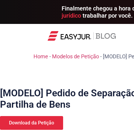
Finalmente chegou a hora
jurídico
trabalhar por você.
Home
-
Modelos de Petição
-
[MODELO] Ped
[MODELO] Pedido de Separação 
Partilha de Bens
Download da Petição