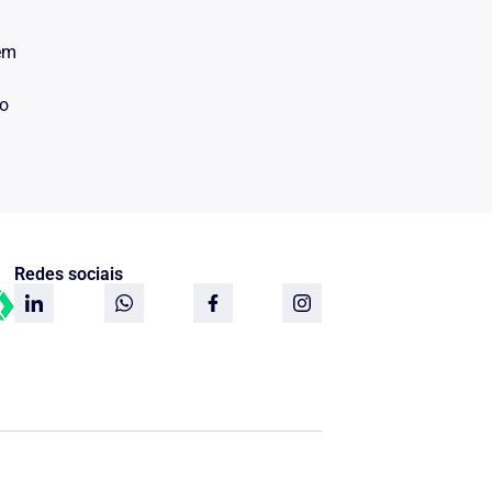
 em
do
Redes sociais