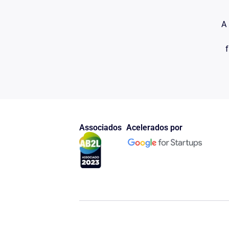
_________________
OAB
A 
f
Associados
Acelerados por