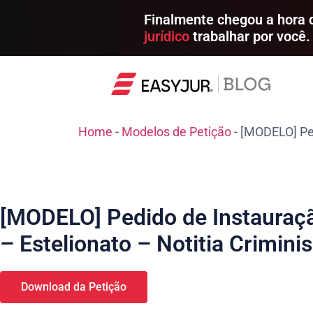
Finalmente chegou a hora
jurídico
trabalhar por você.
Home
-
Modelos de Petição
-
[MODELO] Pedi
[MODELO] Pedido de Instauração
– Estelionato – Notitia Criminis
Download da Petição