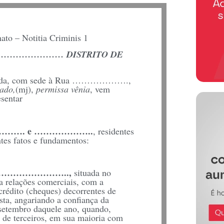
nato – Notitia Criminis 1
 DO ………………… DISTRITO DE
 privada, com sede à Rua ……………….,
nado,
(mj),
permissa vênia
, vem
esentar
…. e ………………..
, residentes
s fatos e fundamentos:
…………………..,
situada no
relações comerciais, com a
 crédito (cheques) decorrentes de
ta, angariando a confiança da
setembro daquele ano, quando,
 de terceiros, em sua maioria com