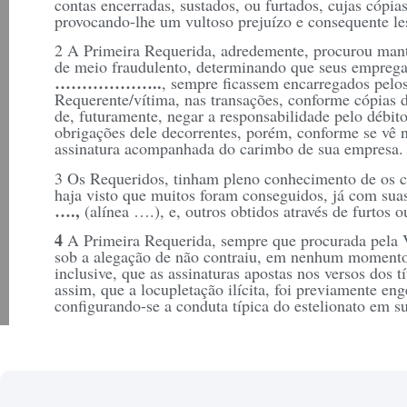
contas encerradas, sustados, ou furtados, cujas cópia
provocando-lhe um vultoso prejuízo e consequente le
2 A Primeira Requerida, adredemente, procurou mante
de meio fraudulento, determinando que seus empreg
………………..
, sempre ficassem encarregados pelo
Requerente/vítima, nas transações, conforme cópias 
de, futuramente, negar a responsabilidade pelo débit
obrigações dele decorrentes, porém, conforme se vê n
assinatura acompanhada do carimbo de sua empresa.
3 Os Requeridos, tinham pleno conhecimento de os 
haja visto que muitos foram conseguidos, já com sua
….,
(alínea ….), e, outros obtidos através de furtos o
4
A Primeira Requerida, sempre que procurada pela V
sob a alegação de não contraiu, em nenhum momento,
inclusive, que as assinaturas apostas nos versos dos t
assim, que a locupletação ilícita, foi previamente en
configurando-se a conduta típica do estelionato em 
DO DIREITO
Edita o artigo 171 do Código Penal Brasileiro:
“Obter, para si ou para outrem, vantagem ilícita, e