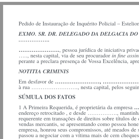
Pedido de Instauração de Inquérito Policial – Estelio
EXMO. SR. DR. DELEGADO DA DELGACIA
……………..
………………….
, pessoa jurídica de iniciativa
….., nesta capital, via de seu procurador
in fine assi
perante a preclara presença de Vossa Excelência, apr
NOTITIA CRIMINIS
……………………, ……………………
Em desfavor de
à rua ……………………., nesta capital, pelos seguinte
SÚMULA DOS FATOS
…
1 A Primeira Requerida, é proprietária da empresa
endereço retrocitado , e desde ……………., mantinha 
requerente em transações de direitos sobre títulos de
vendas mercantis, se apresentando como pessoa hones
empresa, honrou seus compromissos, até meados de 
passou a negociar com a vítima mais de cem cheques