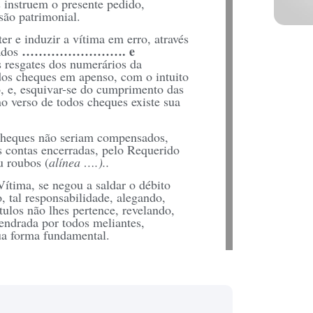
s instruem o presente pedido,
são patrimonial.
r e induzir a vítima em erro, através
……………………. e
ados
s resgates dos numerários da
dos cheques em apenso, com o intuito
o, e, esquivar-se do cumprimento das
o verso de todos cheques existe sua
cheques não seriam compensados,
s contas encerradas, pelo Requerido
u roubos (
alínea ….)..
ítima, se negou a saldar o débito
 tal responsabilidade, alegando,
ítulos não lhes pertence, revelando,
gendrada por todos meliantes,
sua forma fundamental.
m prejuízo alheio, induzindo ou