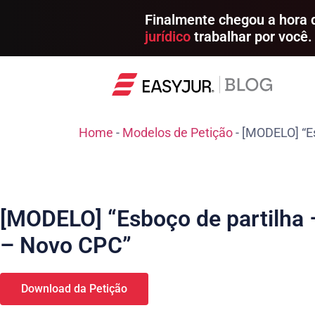
Finalmente chegou a hora
jurídico
trabalhar por você.
Home
-
Modelos de Petição
-
[MODELO] “Es
[MODELO] “Esboço de partilha –
– Novo CPC”
Download da Petição