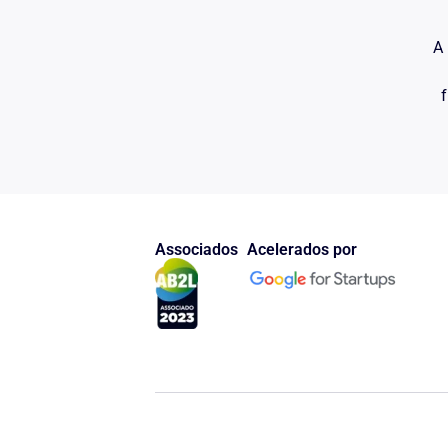
A 
f
Associados
Acelerados por