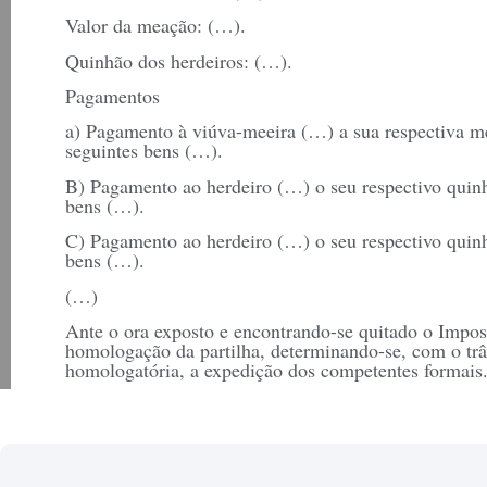
Valor da meação: (…).
Quinhão dos herdeiros: (…).
Pagamentos
a) Pagamento à viúva-meeira (…) a sua respectiva m
seguintes bens (…).
B) Pagamento ao herdeiro (…) o seu respectivo quin
bens (…).
C) Pagamento ao herdeiro (…) o seu respectivo quin
bens (…).
(…)
Ante o ora exposto e encontrando-se quitado o Impos
homologação da partilha, determinando-se, com o trâ
homologatória, a expedição dos competentes formais
Nestes termos,
Pede deferimento.
[Local] [data]