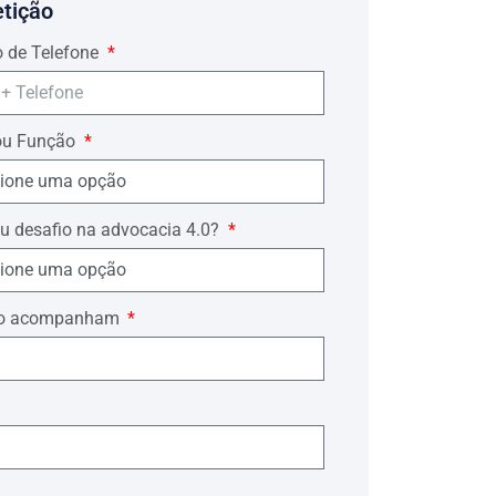
etição
 de Telefone
ou Função
u desafio na advocacia 4.0?
ório acompanham