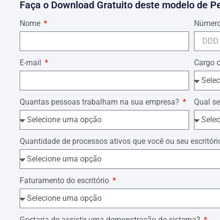
Faça o Download Gratuito deste modelo de P
__________________________________
Nome
Número
[Nome Advogado] – [OAB] [UF].
E-mail
Cargo 
Quantas pessoas trabalham na sua empresa?
Qual se
Quantidade de processos ativos que você ou seu escrit
Faturamento do escritório
Gostaria de assistir uma demonstração do sistema?