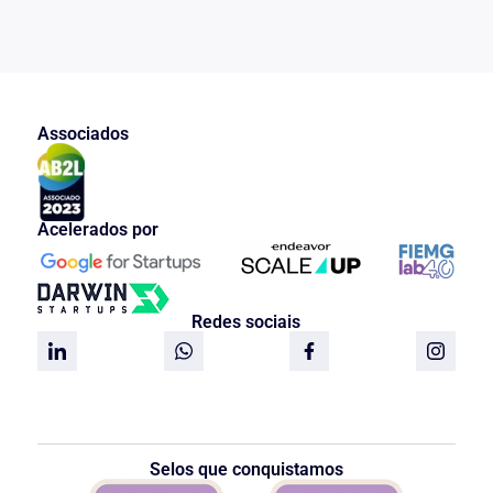
fraudar, seja quem fosse.
III – DO PEDIDO
Diante o exposto Requer que:
a) os embargos sejam recebidos
Associados
suspendendo-se o curso do processo de
inventário quanto ao bem ora embargado
(Art. 1.052, CPC/73 = NÃO HÁ
LEGISLAÇÃO CORRESPONDNTE
NO NCPC/15);
Acelerados por
b) seja expedido em favor do embargante
o competente mandato de manutenção
de posse, citando-se a seguir o
embargado para que o mesmo conteste,
Redes sociais
querendo, a presente ação, no prazo de
dez (10) dias, acompanhando-a até a
decisão final, quando forem julgados
procedentes os embargos, excluindo-se o
bem embargado da referida constrição
judicial;
Selos que conquistamos
c) seja condenado o embargado nas
custas e honorários advocatícios.