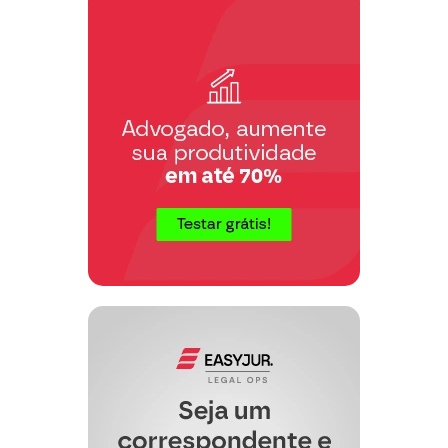
passa a expor:
I – DOS FATOS
1. O Inventário dos bens deixados pelo
óbito do Sr.(a)_________, processa-se
perante este MM. Juízo, Processo nº
________, sendo descrito o seguinte
bem ________ (descrevê-lo), que na
realidade pertence ao embargante e não
ao falecido para ser objeto de
lançamento em seu inventário.
2. Entretanto, conforme se verifica
através dos documentos inclusos, o
referido imóvel não mais pertence ao
falecido, mas sim ao embargante que
veio adquiri-lo em data de __/__/____,
mediante contrato particular de compra e
venda, estando assim o embargante
desapossado ilegitimamente de seu bem
por tal descrição do referido bem como
se pertencesse ao inventariado.
II – DO DIREITO