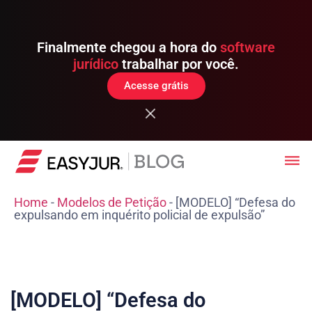
Finalmente chegou a hora do
software
jurídico
trabalhar por você.
Acesse grátis
Home
-
Modelos de Petição
-
[MODELO] “Defesa do
expulsando em inquérito policial de expulsão”
[MODELO] “Defesa do