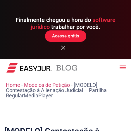
Finalmente chegou a hora do
software
jurídico
trabalhar por você.
Acesse grátis
Home
-
Modelos de Petição
-
[MODELO]
Contestação à Alienação Judicial – Partilha
RegularMediaPlayer