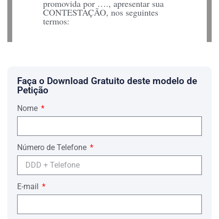
promovida por …., apresentar sua
CONTESTAÇÃO, nos seguintes
termos:
DOS FATOS
A Requerente ingressou com a
presente ação, com fulcro nos artigos
Faça o Download Gratuito deste modelo de
1.113 e 1.119 do CPC, buscando a
Petição
venda judicial dos bens imóveis
herdados de seu pai, Sr. ….
Nome
Em síntese, alega a Autora:
que o Inventário foi concluído,
porém, constatou-se várias
irregularidades no Formal de Partilha
Número de Telefone
dele extraído, como a ausência de
bens móveis (ações e títulos de
clube);
E-mail
que não houve prestação de contas
quando do levantamento dos valores
depositados em conta corrente e de
poupança existente em nome do