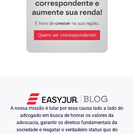
A Autora, paralelamente, contratou
um advogado para defender seus
interesses no Inventário, tendo este
procurador participado, representando
a Requerente, de todos os atos
praticados naquele processo,
inclusive na liberação dos valores
consignados nas poupanças, nas
avaliações dos imóveis arrolados, nas
negociações com as Imobiliárias em
…., etc.
O Inventário em questão, apesar de
ter sido processado sem maiores
problemas, teve sua conclusão
retardada pelo fato de que a Autora
não residia no Brasil; sua ausência,
acrescida de sua indecisão
relativamente à partilha dos bens, o
que comprova-se através das cartas
A nossa missão é lutar por essa causa lado a lado do
que remeteu ao seu advogado,
advogado em busca de honrar os valores da
dificultou as negociações entre os
herdeiros.
advocacia, garantir os direitos fundamentais da
sociedade e resgatar o verdadeiro status quo do
Finalmente, o Inventário foi