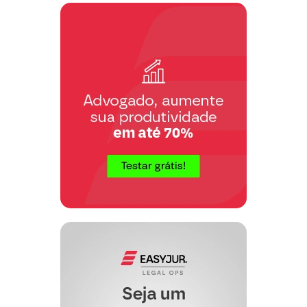
Em que pese o fato de que as razões
expostas pela Autora, com o intuito
de desabonar a conduta do irmão, ora
Requerido, como Inventariante do
Espólio, não modificam em absoluto
a finalidade da presente ação, que é
única e exclusivamente a venda
judicial dos bens comuns, o réu não
pode deixar de consignar as suas
razões, que são, obviamente,
totalmente contrárias às aludidas pela
autora, mas exprimem com clareza a
realidade dos fatos.
Quando o pai das partes faleceu, a
Autora não residia no país. O Réu,
tendo custeado as despesas com o
funeral, requereu a abertura do
Inventário, visando primeiramente o
levantamento dos valores existentes
em uma das poupanças de seu pai, a
fim de reembolsar-se dos custos
havidos.