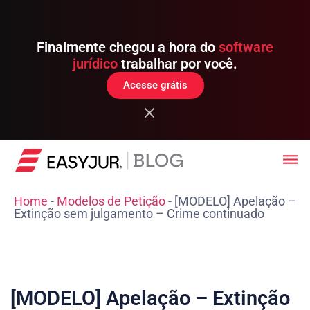
Finalmente chegou a hora do
software
jurídico
trabalhar por você.
Acesse grátis
Home
-
Modelos de Petição
-
[MODELO] Apelação –
Extinção sem julgamento – Crime continuado
[MODELO] Apelação – Extinção