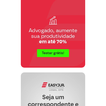
“Se, não obstante a conexão ou
continência, forem instaurados processos
diferentes, a autoridade de jurisdição
prevalente deverá avocar os processos
que corram perante os outros juízes,
salvo se já estiverem com sentença
definitiva. Neste caso, a unidade dos
processos só se dará, ulteriormente, para
o efeito de soma ou de unificação de
penas.”
Mesmo considerando que as outras duas
ações contra o mesmo réu ainda se
encontram em fase de recurso (ver http:
www.trf2.gov.br
– em anexo), é vedada a
avocação, uma vez que
“a expressão
‘sentença definitiva’ não é empregada no
art. 82 do CPP no sentido de sentença
transitada em julgado, como
tecnicamente correto, mas no de
sentença final”
(STJ, RT 660/351).
Considere-se, além disso, que, faltando
julgamento de mérito,
“incorreto é
buscar-se o antecipado reconhecimento
da continuidade delitiva quando pelo