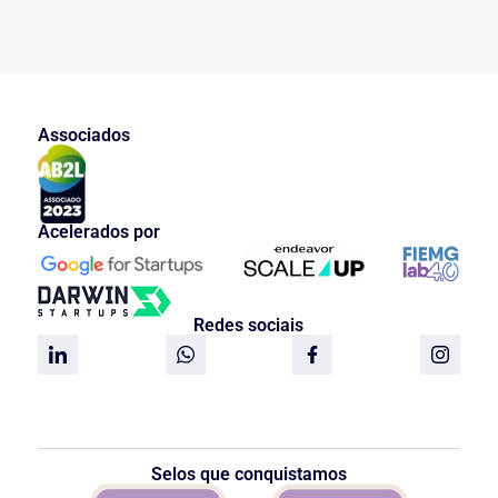
pois a existência de conexão ou
continência não foi objeto de decisão
dos juizes dos processos. O juiz da
execução decidirá sobre o concurso das
penas.”
O art. 66 da Lei 7210/84 elimina
Associados
qualquer dúvida, deixando expresso que
“compete ao juiz da execução…III –
decidir sobre…a) soma ou unificação de
penas”.
Acelerados por
Do exposto, o parecer é no sentido do
provimento do recurso, restituindo-se os
autos à primeira instância, para
apreciação do mérito.
Redes sociais
Rio de Janeiro, 20 de dezembro de
2012.
JOSÉ HOMERO DE ANDRADE
Procurador Regional da República
Acrim43.doc – isdaf
Selos que conquistamos