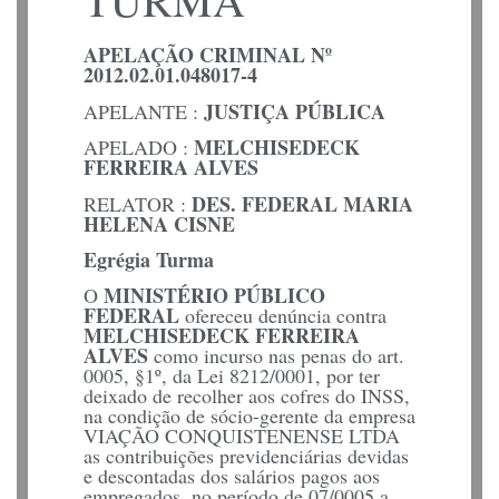
APELAÇÃO CRIMINAL Nº
2012.02.01.048017-4
JUSTIÇA PÚBLICA
APELANTE :
MELCHISEDECK
APELADO :
FERREIRA ALVES
DES. FEDERAL MARIA
RELATOR :
HELENA CISNE
Egrégia Turma
MINISTÉRIO PÚBLICO
O
FEDERAL
ofereceu denúncia contra
MELCHISEDECK FERREIRA
ALVES
como incurso nas penas do art.
0005, §1º, da Lei 8212/0001, por ter
deixado de recolher aos cofres do INSS,
na condição de sócio-gerente da empresa
VIAÇÃO CONQUISTENENSE LTDA
as contribuições previdenciárias devidas
e descontadas dos salários pagos aos
empregados, no período de 07/0005 a