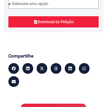
“Crime continuado
Suponha-se que o réu seja
definitivamente condenado por vários
crimes em continuação (CP, art. 71).
Download da Petição
Depois, sejam descobertos novos crimes
A
da mesma espécie (v.g., peculatos).
nova ação penal pelos peculatos
descobertos posteriormente não está
impedida, não se podendo falar em
coisa julgada. Neste caso, conforme
decidiu o STF, havendo continuidade
Compartilhe
delitiva entre os crimes dos dois
processos, a unificação da pena se
dará nos termos do art. 82 deste
Código
(RHC 56.773, DJU
1000.2.7000, p. 1062). Ao delito
continuado, decidiu o Pretório Excelso,
embora constitua unidade, aplica-se o
dispositivo do art. 82 (DJU 24.8.84, p.
13476).”
. Realmente, a teor do mencionado
artigo 82,