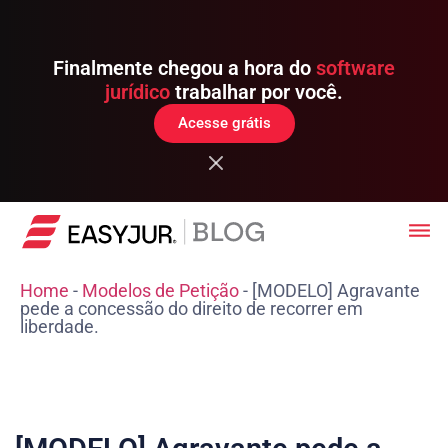
Finalmente chegou a hora do
software
jurídico
trabalhar por você.
Acesse grátis
Home
-
Modelos de Petição
-
[MODELO] Agravante
pede a concessão do direito de recorrer em
liberdade.