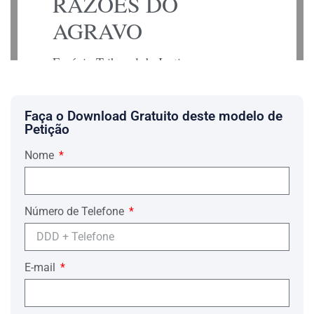
RAZÕES DO
AGRAVO
Egrégio Tribunal de Justiça;
Colenda Câmara;
BREVE SÍNTESE
Faça o Download Gratuito deste modelo de
O requerente teve a pena de ________
Petição
decretada em ________ .
Nome
O mérito da prisão se trata-se suposta
prática dos delitos de ________
enquadrado no Art. ________ .
Ocorre que o Requerente, por ________
Número de Telefone
, busca por meio do presente pedido a
conversão da pena para prisão
domiciliar, pelos motivos que passa a
dispor.
E-mail
Após processo regular, o pedido obteve
a seguinte decisão: