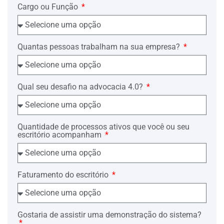
________
Cargo ou Função
Ocorre que referido
decisum
merece
reparo, pois ________ .
DO DIREITO
Quantas pessoas trabalham na sua empresa?
DO DIREITO A
RECORRER EM
Qual seu desafio na advocacia 4.0?
LIBERDADE
A condenação exige certeza absoluta,
Quantidade de processos ativos que você ou seu
escritório acompanham
fundada em dados objetivos
indiscutíveis, o que não ocorre no caso
em tela.
Requer a devida materialização do
Faturamento do escritório
princípio constitucional da presunção de
inocência -art. 5º, inc. LVII
daConstituição Federal, pela qual não há
condenação sem a real comprovação da
autoria e da materialidade do fato,
Gostaria de assistir uma demonstração do sistema?