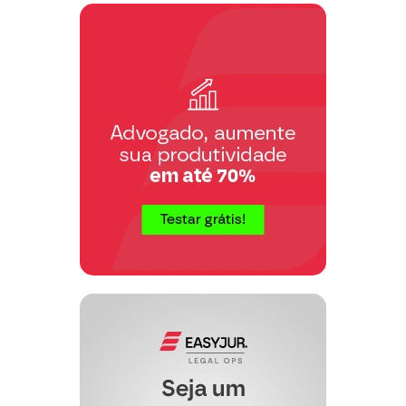
provas contundentes e justificativa
plausível na manutenção do
denunciado preso
, requer a concessão
do direito em recorrer em liberdade,
conforme precedentes sobre o tema:
HABEAS CORPUS – CAUSA AO
CONSTRANGIMENTO ILEGAL, QUE
RESULTA DA SENTENÇA
CONDENATÓRIA QUE
ESTABELECEU O REGIME
FECHADO PARA CUMPRIMENTO
INICIAL DE PENA, E DEIXOU DE
REALIZAR A DETRAÇÃO PENAL.
(…).MAGISTRADO, QUE A
EMBASA, NA LEI 8072/90, AO
CONSIDERAR O REGIME INICIAL,
O FECHADO, EM SEU ARTIGO 2º,
COMBINADO COM A LEI 11464/07,
ALÉM DO SISTEMA PROGRESSIVO,
A SUA FINALIDADE, INCLUSIVE A
RESPOSTA PENAL, NO REGIME
MAIS GRAVOSO, A ORDEM
PÚBLICA, REPRESENTADA PELA
CREDIBILIDADE DA JUSTIÇA, E A