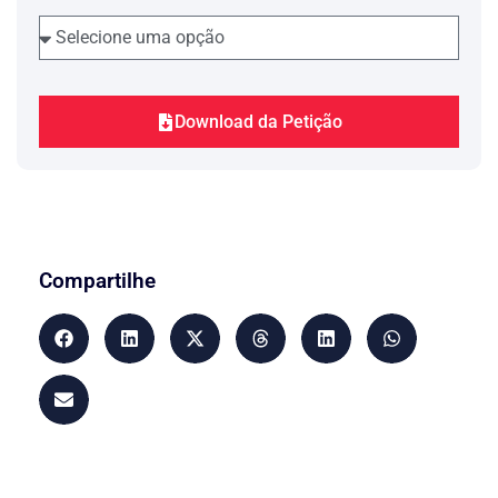
conforme destaca Celso de Mello no
seguinte precedente:
"É sempre importante reiterar – na linha
do magistério jurisprudencial que o
Supremo Tribunal Federal consagrou na
matéria – que
nenhuma acusação penal
Download da Petição
se presume provada
. Não compete, ao
réu, demonstrar a sua inocência.
Cabe
ao contrário, ao Ministério Público,
comprovar, de forma inequívoca, para
além de qualquer dúvida razoável, a
culpabilidade do acusado
. Já não mais
prevalecem em nosso sistema de direito
Compartilhe
positivo, a regra, que, em dado
momento histórico do processo político
brasileiro (Estado novo), criou, para o
réu, com a falta de pudor que
caracteriza os regimes autoritários, a
obrigação de o acusado provar a sua
própria inocência (…). Precedentes."
(HC 83.947/AM, Rel. Min. Celso de
Mello).
ausência de
Dessa forma, diante a