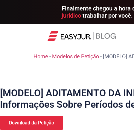
Finalmente chegou a hora
jurídico
trabalhar por você.
Home
-
Modelos de Petição
-
[MODELO] AD
[MODELO] ADITAMENTO DA INI
Informações Sobre Períodos de
Download da Petição