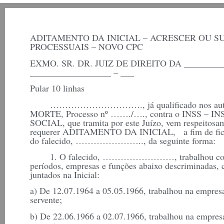
ADITAMENTO DA INICIAL – ACRESCER OU S
PROCESSUAIS – NOVO CPC
EXMO. SR. DR. JUIZ DE DIREITO DA _______
__________________ – ___
Pular 10 linhas
…………………………., já qualificado nos auto
MORTE, Processo nº ……./…., contra o INSS 
SOCIAL, que tramita por este Juízo, vem respeitosam
requerer ADITAMENTO DA INICIAL, a fim de ficar 
do falecido, ………………….., da seguinte forma:
1. O falecido, ……………………, trabalhou com reg
períodos, empresas e funções abaixo descriminadas,
juntados na Inicial:
a) De 12.07.1964 a 05.05.1966, trabalhou na e
servente;
b) De 22.06.1966 a 02.07.1966, trabalhou na e