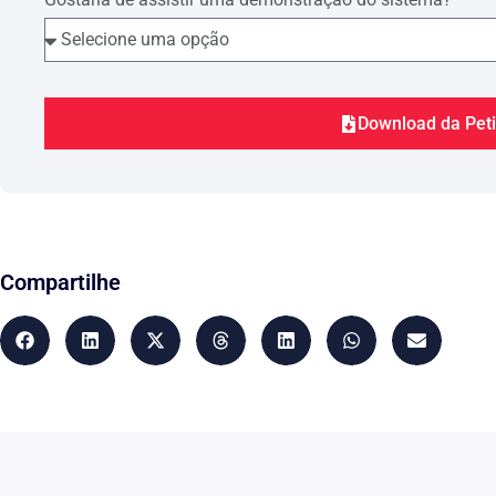
2. O falecido, ……………………….., recolheu as s
dos seguintes períodos:
a) DEZEMBRO/1981;
b) JANEIRO/1982;
Download da Pet
c) FEVEREIRO/1982;
d) MARÇO/1982;
e) SETEMBRO/2000.
3. O falecido, ……………………….., recolheu 
Compartilhe
SOCIAL, a fim de garantir a sua aposentadoria, mas 
completá-la, pois veio a falecer, favorecendo dessa fo
Nestes termos,
Pede deferimento.
[Local] [data]
__________________________________
[Nome Advogado] – [OAB] [UF].