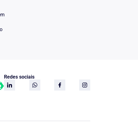
 em
do
Redes sociais