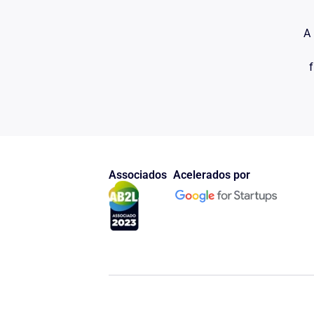
A 
f
Associados
Acelerados por