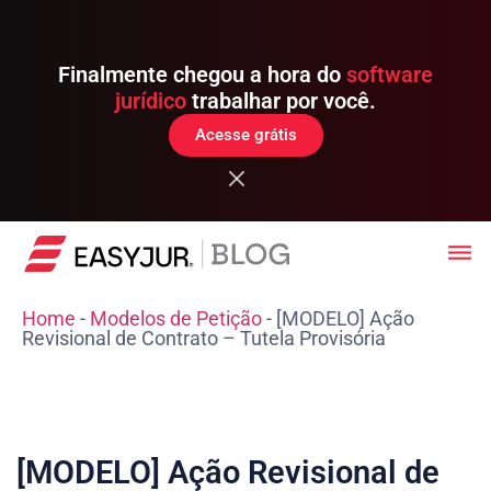
Finalmente chegou a hora do
software
jurídico
trabalhar por você.
Acesse grátis
Home
-
Modelos de Petição
-
[MODELO] Ação
Revisional de Contrato – Tutela Provisória
[MODELO] Ação Revisional de