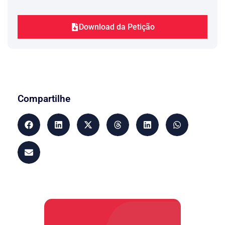
Ressalve-se, mais, que esses eram
cobrados na forma de capitalização
diária. É preciso salientar, outrossim,
Download da Petição
o contrato de adesão
que
, acostado
em momento algum
com a inicial,
situa ao aderente da taxa que deveria
ser cobrada
, só vindo o Autor tomar
conhecimento quando do pagamento de
eventual fatura.
O Promovente, ademais, acredita que,
Compartilhe
com a taxa de juros remuneratórios
indevidamente cobrados, tivera seu
débito totalmente quitado, onde, para
tanto, acostam-se vários extratos dando
docs. 02/11
conta de tal desiderato. (
).
Constata-se que em um único mês, de
juros – e somente desse encargo –, fora
cobrado o valor de R$ 000,00 ( .x.x.x.).
Por várias vezes o Autor procurou a Ré
para tentar fazer uma composição e
pagar o débito. Ao revés disso, a
Promovida inseriu o nome desse junto
aos Órgãos de Restrições, o que se