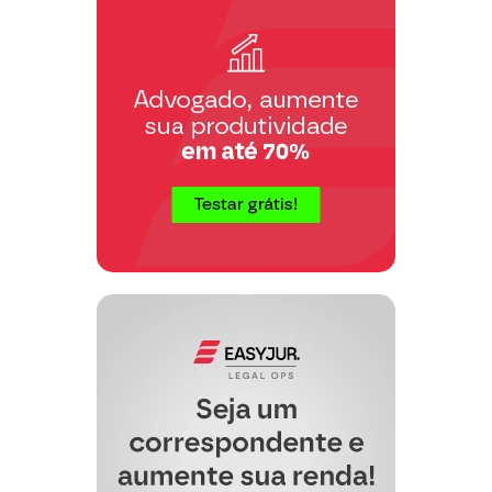
comprova pelos comunicados ora
doc. 12/13
carreados. (
).
Temos que a quantia argumentada pela
Promovida como de saldo a pagar pelo
é absurda e contrária ao
Promovente
bom senso
.
Destarte, diante da situação criada pela
instituição, não restou outro caminho ao
Autor, senão aforar a presente demanda
judicial.
HOC IPSUM EST
.
II – QUANTO AO MÉRITO
DELIMITAÇÃO DAS OBRIGAÇÕES
CONTRATUAIS
CONTROVERTIDAS
CPC, art. 330, § 2º
Observa-se que a relação contratual
entabulada entre as partes é de
empréstimo, razão qual o Autor, à luz da