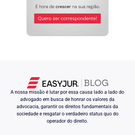
art. 330, § 2º, da
regra contida no
Legislação Adjetiva Civil
, cuida de
balizar, com a exordial, as obrigações
contratuais alvo desta controvérsia
judicial.
O Promovente almeja alcançar
provimento judicial de sorte a afastar os
encargos contratuais tidos por ilegais.
Nessa esteira de raciocínio, a querela
gravitará com a pretensão de fundo para:
( a ) afastar a cobrança de juros
capitalizados diários
;
Fundamento
: ausência de ajuste
expresso nesse sentido e onerosidade
A nossa missão é lutar por essa causa lado a lado do
excessiva.
advogado em busca de honrar os valores da
( b ) reduzir os juros remuneratórios
;
advocacia, garantir os direitos fundamentais da
Fundamento
: taxa que ultrapassa a
sociedade e resgatar o verdadeiro status quo do
média do mercado.
operador do direito.
( c ) excluir os encargos moratórios;