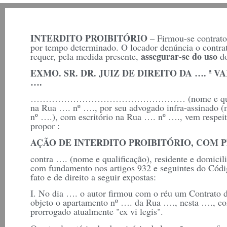
INTERDITO PROIBITÓRIO
– Firmou-se contrato
por tempo determinado. O locador denúncia o contrat
assegurar-se do uso
requer, pela medida presente,
do
EXMO. SR. DR. JUIZ DE DIREITO DA …. ª
….
…………………………………………… (nome e qualificação
na Rua …. nº …., por seu advogado infra-assinado (
nº ….), com escritório na Rua …. nº …., vem respeit
propor :
AÇÃO DE INTERDITO PROIBITÓRIO, COM 
contra …. (nome e qualificação), residente e domici
com fundamento nos artigos 932 e seguintes do Códig
fato e de direito a seguir expostas:
I. No dia …. o autor firmou com o réu um Contrato 
objeto o apartamento nº …. da Rua …., nesta …., c
prorrogado atualmente "ex vi legis".