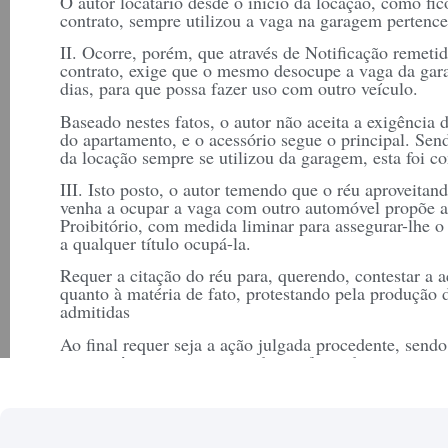
O autor locatário desde o início da locação, como fi
contrato, sempre utilizou a vaga na garagem pertenc
II. Ocorre, porém, que através de Notificação remeti
contrato, exige que o mesmo desocupe a vaga da ga
dias, para que possa fazer uso com outro veículo.
Baseado nestes fatos, o autor não aceita a exigência 
do apartamento, e o acessório segue o principal. Se
da locação sempre se utilizou da garagem, esta foi c
III. Isto posto, o autor temendo que o réu aproveitan
venha a ocupar a vaga com outro automóvel propõe a 
Proibitório, com medida liminar para assegurar-lhe 
a qualquer título ocupá-la.
Requer a citação do réu para, querendo, contestar a a
quanto à matéria de fato, protestando pela produção 
admitidas
Ao final requer seja a ação julgada procedente, sendo
consequência seja assegurado em favor do autor o us
apartamento nº …., localizado na Rua …., condenan
processuais e honorários advocatícios.
Por cautela requer, desde já, e expressamente, seja o 