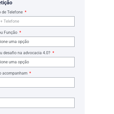
 que à unidade autônoma se agrega a
etição
 de Telefone
ou Função
u desafio na advocacia 4.0?
ório acompanham