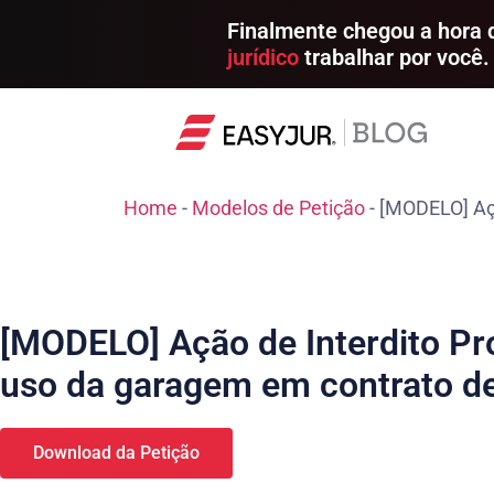
Finalmente chegou a hora
jurídico
trabalhar por você.
Home
-
Modelos de Petição
-
[MODELO] Açã
[MODELO] Ação de Interdito Pro
uso da garagem em contrato de
Download da Petição