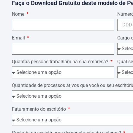
imóvel locado , por meio do que restará comprovado
Faça o Download Gratuito deste modelo de P
garagem.
Nome
Número
Dá-se a causa para efeitos fiscais o valor de R$ ….
Termos em que,
P. Deferimento.
E-mail
Cargo 
…., …. de …. de ….
………………
Quantas pessoas trabalham na sua empresa?
Qual se
Advogado
Quantidade de processos ativos que você ou seu escrit
Faturamento do escritório
Gostaria de assistir uma demonstração do sistema?