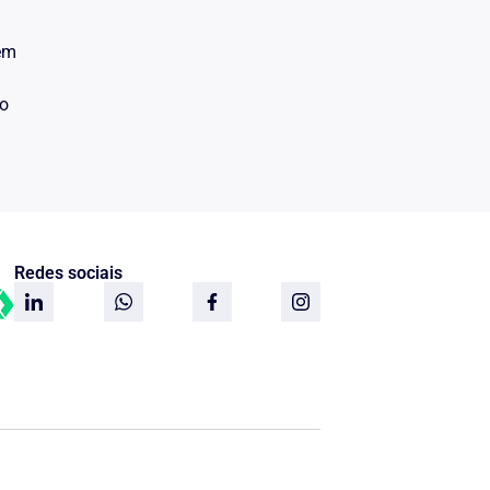
 em
do
Redes sociais