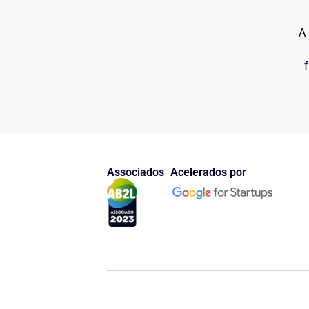
A 
f
Associados
Acelerados por