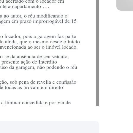
cou acertado com o locador em
ente ao apartamento ….
da ao autor, o réu modificando o
ragem em prazo improrrogável de 15
do locador, pois a garagem faz parte
ndo ainda, que o mesmo desde o início
onvencionada ao ser o imóvel locado.
do-se da ausência de seu veículo,
presente ação de Interdito
o uso da garagem, não podendo o réu
ção, sob pena de revelia e confissão
de todas as provam em direito
 a liminar concedida e por via de
o da garagem do edifício …., ao
do o réu ao pagamento de custas
réu compelido a exibir a escritura do